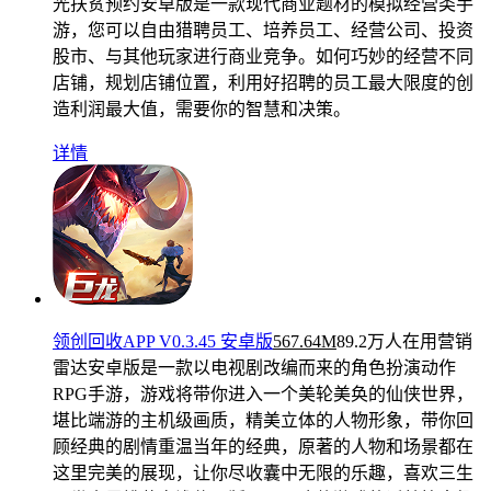
光扶贫预约安卓版是一款现代商业题材的模拟经营类手
游，您可以自由猎聘员工、培养员工、经营公司、投资
股市、与其他玩家进行商业竞争。如何巧妙的经营不同
店铺，规划店铺位置，利用好招聘的员工最大限度的创
造利润最大值，需要你的智慧和决策。
详情
领创回收APP V0.3.45 安卓版
567.64M
89.2万人在用
营销
雷达安卓版是一款以电视剧改编而来的角色扮演动作
RPG手游，游戏将带你进入一个美轮美奂的仙侠世界，
堪比端游的主机级画质，精美立体的人物形象，带你回
顾经典的剧情重温当年的经典，原著的人物和场景都在
这里完美的展现，让你尽收囊中无限的乐趣，喜欢三生