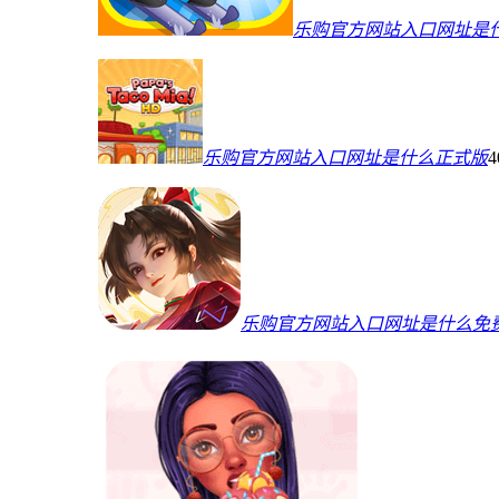
乐购官方网站入口网址是
乐购官方网站入口网址是什么正式版
4
乐购官方网站入口网址是什么免