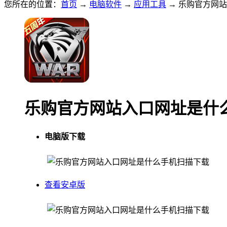
您所在的位置：
首页
→
电脑软件
→
应用工具
→ 乐购官方网站入
乐购官方网站入口网址是什么v1
电脑版下载
手机扫描下载
查看安卓版
手机扫描下载