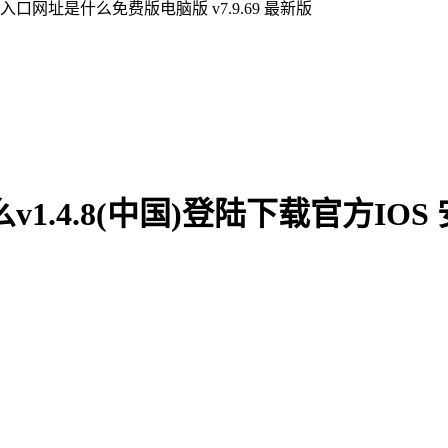
口网址是什么免费版电脑版 v7.9.69 最新版
.4.8(中国)登陆下载官方IOS 