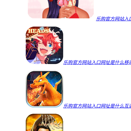
乐购官方网站入
乐购官方网站入口网址是什么移
乐购官方网站入口网址是什么互