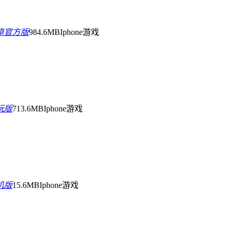
卓官方版
984.6MB
Iphone游戏
玩版
713.6MB
Iphone游戏
机版
15.6MB
Iphone游戏