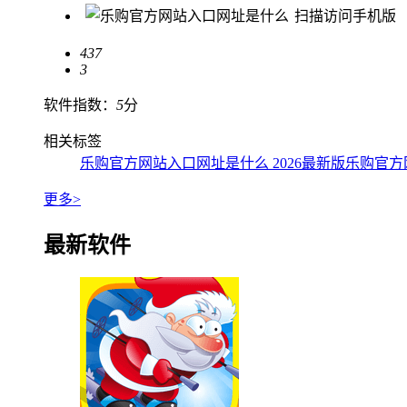
扫描访问手机版
437
3
软件指数：
5
分
相关标签
乐购官方网站入口网址是什么 2026最新版
乐购官方
更多>
最新软件