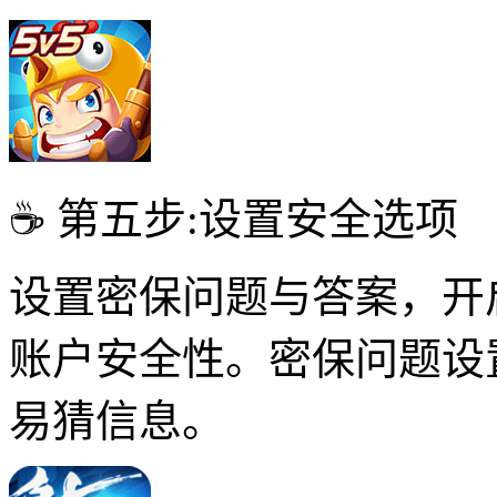
☕ 第五步:设置安全选项
设置密保问题与答案，开
账户安全性。密保问题设
易猜信息。