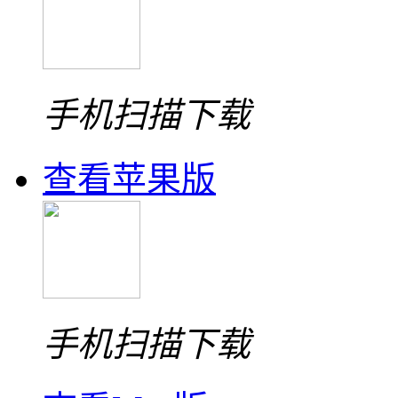
手机扫描下载
查看苹果版
手机扫描下载