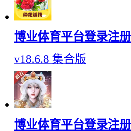
博业体育平台登录注册
v18.6.8 集合版
博业体育平台登录注册