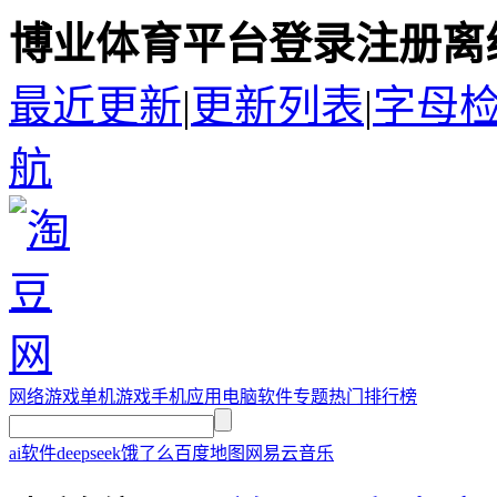
博业体育平台登录注册离线
最近更新
|
更新列表
|
字母
航
网络游戏
单机游戏
手机应用
电脑软件
专题
热门排行榜
ai软件
deepseek
饿了么
百度地图
网易云音乐