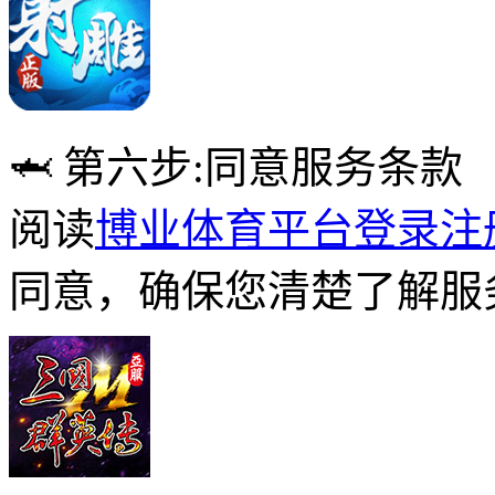
🦈 第六步:同意服务条款
阅读
博业体育平台登录注
同意，确保您清楚了解服