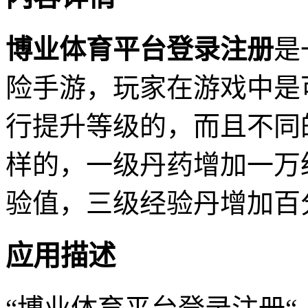
博业体育平台登录注册
是
险手游，玩家在游戏中是
行提升等级的，而且不同
样的，一级丹药增加一万
验值，三级经验丹增加百
应用描述