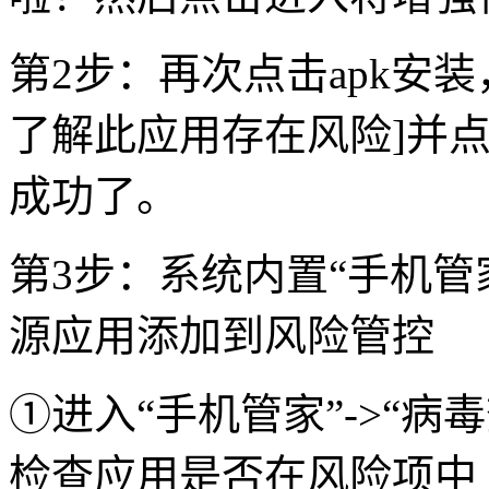
第2步：再次点击apk安装
了解此应用存在风险]并点
成功了。
第3步：系统内置“手机管
源应用添加到风险管控
①进入“手机管家”->“病毒
检查应用是否在风险项中