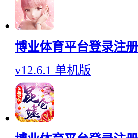
博业体育平台登录注册
v12.6.1 单机版