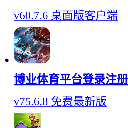
v60.7.6 桌面版客户端
博业体育平台登录注册
v75.6.8 免费最新版