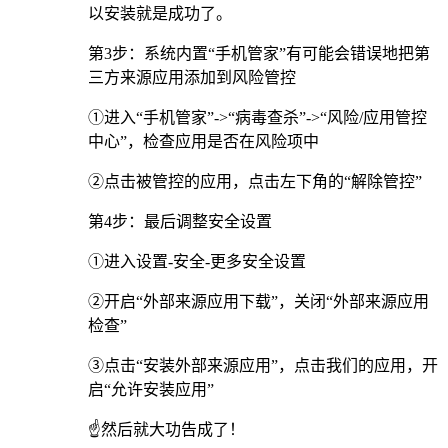
以安装就是成功了。
第3步：系统内置“手机管家”有可能会错误地把第
三方来源应用添加到风险管控
①进入“手机管家”->“病毒查杀”->“风险/应用管控
中心”，检查应用是否在风险项中
②点击被管控的应用，点击左下角的“解除管控”
第4步：最后调整安全设置
①进入设置-安全-更多安全设置
②开启“外部来源应用下载”，关闭“外部来源应用
检查”
③点击“安装外部来源应用”，点击我们的应用，开
启“允许安装应用”
☝️然后就大功告成了！