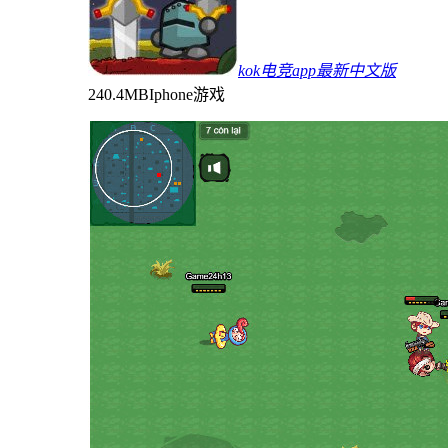
kok电竞app最新中文版
240.4MB
Iphone游戏