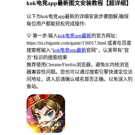
kok电竞app最新图文安装教程【超详细】
以下为kok电竞app最新的详细安装步骤图解,确保
每位用户都能轻松完成操作:
💡 第一步:输入
kok电竞app最新
的官方网址：
https://m.cbigame.com/game/156017.html 或者在百度
搜索框输入"
kok电竞app最新
官网"，认准带有"官
方"标识的搜索结果
推荐使用Chrome/Firefox浏览器，避免IE内核浏览
器兼容性问题。您也可以通过搜索引擎快速定位访
问地址，进入后请确认域名是否正确，以免误入钓
鱼站。