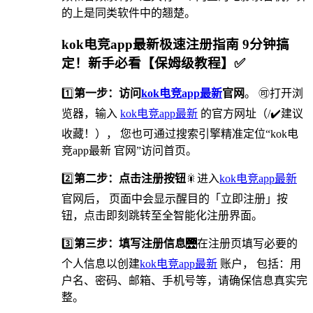
的上是同类软件中的翘楚。
kok电竞app最新极速注册指南 9分钟搞
定！新手必看【保姆级教程】✅
1️⃣
第一步：访问
kok电竞app最新
官网
。 🉑打开浏
览器，输入
kok电竞app最新
的官方网址（/✔️建议
收藏！）， 您也可通过搜索引擎精准定位“kok电
竞app最新 官网”访问首页。
2️⃣
第二步：点击注册按钮
🎇进入
kok电竞app最新
官网后， 页面中会显示醒目的「立即注册」按
钮，点击即刻跳转至全智能化注册界面。
3️⃣
第三步：填写注册信息
🌉在注册页填写必要的
个人信息以创建
kok电竞app最新
账户， 包括：用
户名、密码、邮箱、手机号等，请确保信息真实完
整。