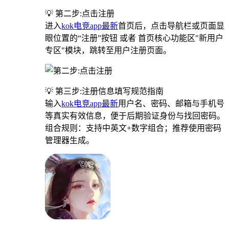
💡 第二步:点击注册
进入
kok电竞app最新
首页后，点击导航栏或页面显
眼位置的“注册”按钮 或者 首页核心功能区"新用户
专区"模块，跳转至用户注册页面。
💡 第三步:注册信息填写规范指南
输入
kok电竞app最新
用户名、密码、邮箱与手机号
等真实有效信息，便于后期验证身份与找回密码。
组合规则：支持中英文+数字组合；推荐使用密码
管理器生成。