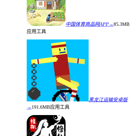
中国体育商品网APP→
85.3MB
应用工具
黑龙江运输安卓版
→
191.6MB
应用工具