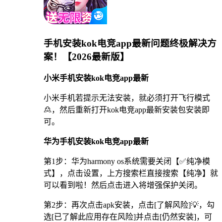
手机安装kok电竞app最新问题终极解决方
案！【2026最新版】
小米手机安装kok电竞app最新
小米手机若提示无法安装，就必须打开飞行模式
🙎，然后重新打开kok电竞app最新安装包安装即
可。
华为手机安装kok电竞app最新
第1步：华为harmony os系统需要关闭【✅纯净模
式】，点击设置，上方搜索栏直接搜索【纯净】就
可以看到啦！然后点击进入将增强保护关闭。
第2步：再次点击apk安装，点击[了解风险]💡，勾
选[已了解此应用存在风险]并点击[仍然安装]，可