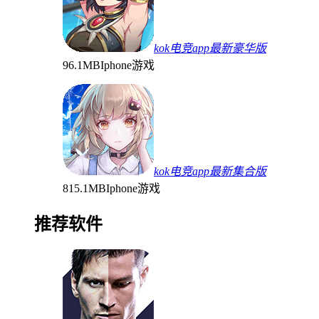
kok电竞app最新豪华版
96.1MB
Iphone游戏
kok电竞app最新集合版
815.1MB
Iphone游戏
推荐软件