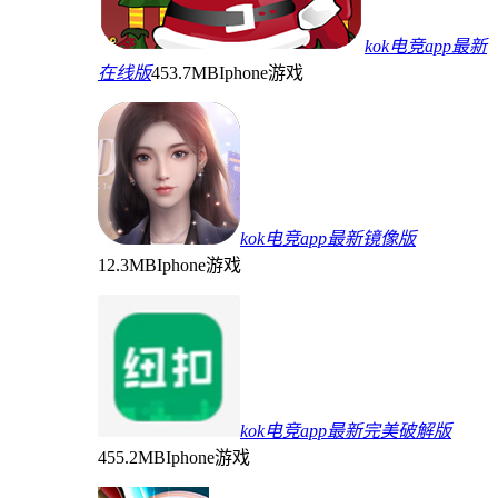
kok电竞app最新
在线版
453.7MB
Iphone游戏
kok电竞app最新镜像版
12.3MB
Iphone游戏
kok电竞app最新完美破解版
455.2MB
Iphone游戏