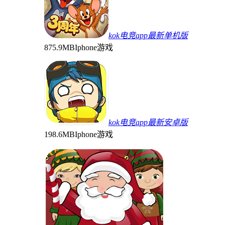
kok电竞app最新单机版
875.9MB
Iphone游戏
kok电竞app最新安卓版
198.6MB
Iphone游戏