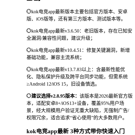
💮kok电竞app最新版本主要包括官方版本、安卓
版、iOS版等，还有第三方版本、测试版本等。
💮kok电竞app最新v3.6.50：老旧版本，存在已知安
全漏洞/兼容性问题，建议升级；
💮kok电竞app最新v10.4.51：修复关键漏洞，新增
基础功能，兼容主流系统；
💮kok电竞app最新v13.7.83以上：含最新性能优
化、隐私保护升级及跨平台同步功能，但需系统
≥Android 12/iOS 15，旧设备慎选。
💮
建议选择v2.8.95版本：
该版本是2026最新官方版
本，适配安卓8+/iOS13+设备，覆盖95%用户场
景，经大规模用户验证无重大缺陷，无强制广告/
权限冗余，适合追求“省心使用”的大多数用户。
kok电竞app最新 3种方式带你快速入门