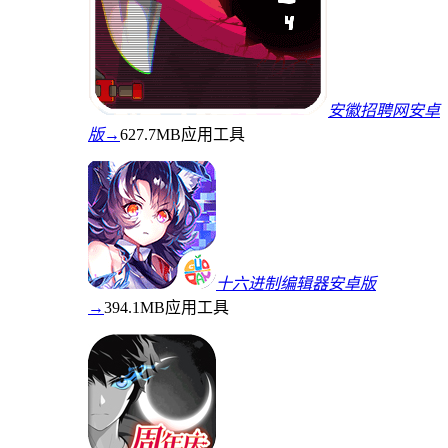
安徽招聘网安卓
版→
627.7MB
应用工具
十六进制编辑器安卓版
→
394.1MB
应用工具