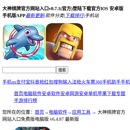
大神棋牌官方网站入口v0.7.1(官方)登陆下载官方IOS 安卓版
手机版APP
最新更新
|
软件分类|
下载排行
|
手机站
手机qq
支付宝
抖音
抢红包
搜狗输入法
抢火车票
360手机助手
手机
首页
电脑软件
安卓软件
安卓网游
安卓单机
苹果下载
专题
手游排行榜
您所在的位置：
首页
→
电脑软件
→
应用工具
→ 大神棋牌官方
网站入口免费版电脑版 v6.4.87 最新版