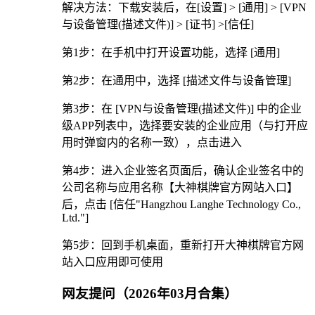
解决方法：下载安装后，在[设置] > [通用] > [VPN
与设备管理(描述文件)] > [证书] >[信任]
第1步：在手机中打开设置功能，选择 [通用]
第2步：在通用中，选择 [描述文件与设备管理]
第3步：在 [VPN与设备管理(描述文件)] 中的企业
级APP列表中，选择要安装的企业应用（与打开应
用时弹窗内的名称一致），点击进入
第4步：进入企业签名页面后，确认企业签名中的
公司名称与应用名称【大神棋牌官方网站入口】
后，点击 [信任"Hangzhou Langhe Technology Co.,
Ltd."]
第5步：回到手机桌面，重新打开大神棋牌官方网
站入口应用即可使用
网友提问（2026年03月合集）