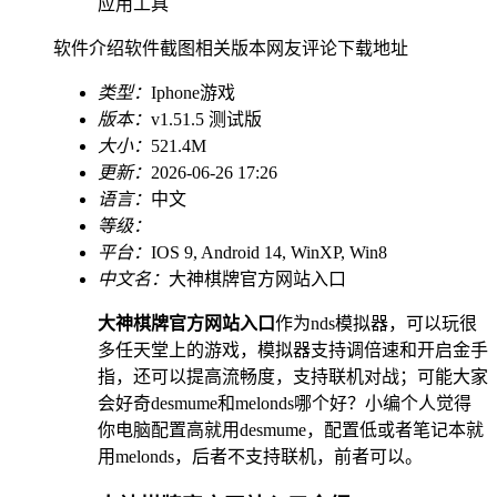
应用工具
软件介绍
软件截图
相关版本
网友评论
下载地址
类型：
Iphone游戏
版本：
v1.51.5 测试版
大小：
521.4M
更新：
2026-06-26 17:26
语言：
中文
等级：
平台：
IOS 9, Android 14, WinXP, Win8
中文名：
大神棋牌官方网站入口
大神棋牌官方网站入口
作为nds模拟器，可以玩很
多任天堂上的游戏，模拟器支持调倍速和开启金手
指，还可以提高流畅度，支持联机对战；可能大家
会好奇desmume和melonds哪个好？小编个人觉得
你电脑配置高就用desmume，配置低或者笔记本就
用melonds，后者不支持联机，前者可以。