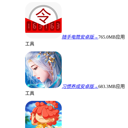
随手电筒安卓版→
765.0MB
应用
工具
习惯养成安卓版→
683.3MB
应用
工具