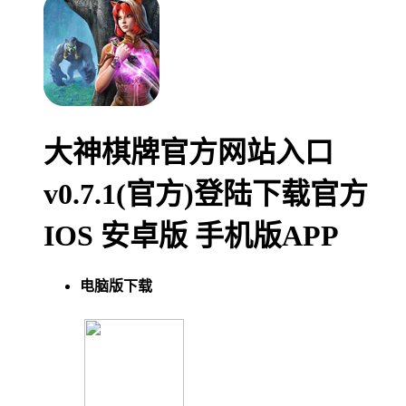
大神棋牌官方网站入口
v0.7.1(官方)登陆下载官方
IOS 安卓版 手机版APP
电脑版下载