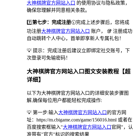
大神棋牌官方网站入口
的使用协议与隐私政策，
确保您理解并同意相关条款。
7️⃣
第七步：完成注册
🕥完成上述步骤后，您将成
功注册
大神棋牌官方网站入口
账户， 🥡 注册成功
自动跳转个人中心，首单即享新人专属礼包！
💡 提示：完成注册后建议立即绑定社交账号，下
次登录可免输密码！
大神棋牌官方网站入口图文安装教程【超
详细】
以下为大神棋牌官方网站入口的详细安装步骤图
解,确保每位用户都能轻松完成操作:
💡 第一步:输入
大神棋牌官方网站入口
的官方网
址：https://m.cbigame.com/game/156016.html 或者在
百度搜索框输入"
大神棋牌官方网站入口
官网"，认
准带有"官方"标识的搜索结果