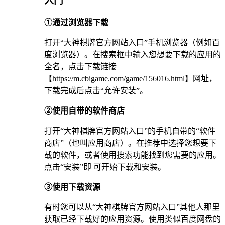
入门
①通过浏览器下载
打开“大神棋牌官方网站入口”手机浏览器（例如百
度浏览器）。在搜索框中输入您想要下载的应用的
全名，点击下载链接
【https://m.cbigame.com/game/156016.html】网址，
下载完成后点击“允许安装”。
②使用自带的软件商店
打开“大神棋牌官方网站入口”的手机自带的“软件
商店”（也叫应用商店）。在推荐中选择您想要下
载的软件，或者使用搜索功能找到您需要的应用。
点击“安装”即 可开始下载和安装。
③使用下载资源
有时您可以从“大神棋牌官方网站入口”其他人那里
获取已经下载好的应用资源。使用类似百度网盘的