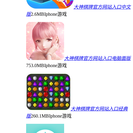
大神棋牌官方网站入口中文
版
2.6MB
Iphone游戏
大神棋牌官方网站入口电脑面版
753.0MB
Iphone游戏
大神棋牌官方网站入口经典
版
260.1MB
Iphone游戏