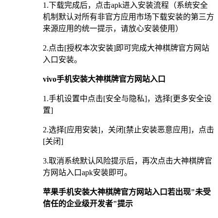
1.下载完成后，点击apk进入安装流程（系统安全
机制默认对所有非官方应用市场下载安装的第三方
来源应用的统一提示，请放心安装使用）
2.点击[授权本次安装]即可完成大神棋牌官方网站
入口安装。
vivo手机安装大神棋牌官方网站入口
1.手机设置中点击[安全与隐私]，选择[更多安全设
置]
2.选择[应用安装]，关闭[禁止安装恶意应用]，点击
[关闭]
3.取消系统默认风险提示后，再次点击大神棋牌官
方网站入口apk安装即可。
苹果手机安装大神棋牌官方网站入口若出现"未受
信任的企业级开发者"提示