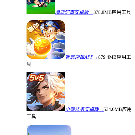
海蓝记事安卓版→
378.8MB
应用工具
智慧南雄APP→
879.4MB
应用工
具
小薇法务安卓版→
534.0MB
应用
工具