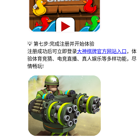
💡 第七步:完成注册并开始体验
注册成功后可立即登录
大神棋牌官方网站入口
，体
验体育竞猜、电竞直播、真人娱乐等多样功能，尽
情畅玩!