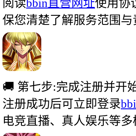
阅读
bbin直营网址
使用协
保您清楚了解服务范围与
🚚 第七步:完成注册并开
注册成功后可立即登录
b
电竞直播、真人娱乐等多