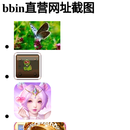
bbin直营网址截图