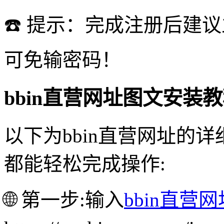
☎️ 提示：完成注册后建
可免输密码！
bbin直营网址图文安装
以下为bbin直营网址的
都能轻松完成操作:
🌐 第一步:输入
bbin直营网