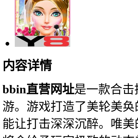
内容详情
bbin直营网址
是一款合击
游。游戏打造了美轮美奂
能让打击深深沉醉。唯美