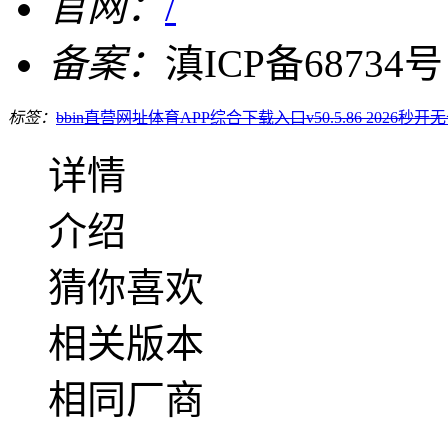
官网：
/
备案：
滇ICP备68734号
标签：
bbin直营网址
体育APP综合下载入口v50.5.86 2026
秒开无
详情
介绍
猜你喜欢
相关版本
相同厂商