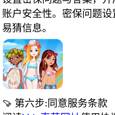
账户安全性。密保问题设
易猜信息。
🍠 第六步:同意服务条款