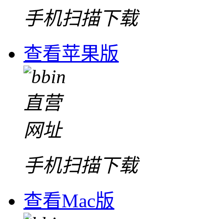
手机扫描下载
查看苹果版
手机扫描下载
查看Mac版