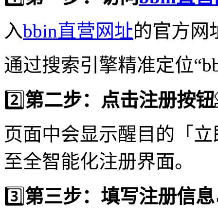
入
bbin直营网址
的官方网址
通过搜索引擎精准定位“bb
2️⃣
第二步：点击注册按钮
页面中会显示醒目的「立
至全智能化注册界面。
3️⃣
第三步：填写注册信息