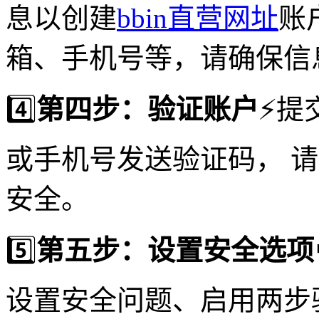
息以创建
bbin直营网址
账
箱、手机号等，请确保信
4️⃣
第四步：验证账户
⚡️
或手机号发送验证码， 
安全。
5️⃣
第五步：设置安全选项
设置安全问题、启用两步