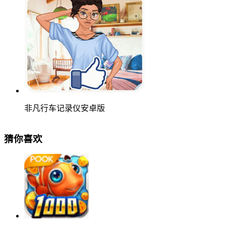
非凡行车记录仪安卓版
猜你喜欢