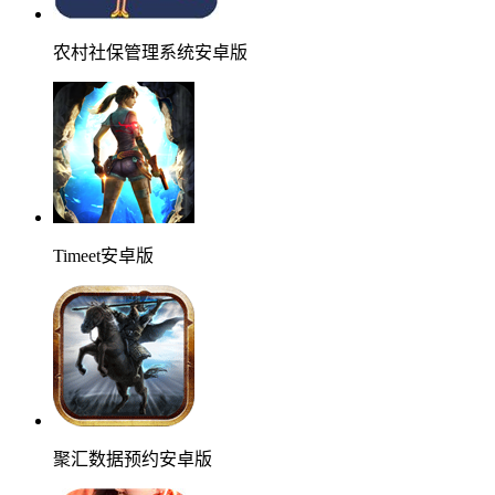
农村社保管理系统安卓版
Timeet安卓版
聚汇数据预约安卓版