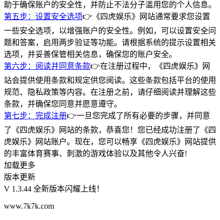
助于确保账户的安全性，并防止不法分子滥用您的个人信息。
第五步：设置安全选项
👉《四虎娱乐》网站通常要求您设置
一些安全选项，以增强账户的安全性。例如，可以设置安全问
题和答案，启用两步验证等功能。请根据系统的提示设置相关
选项，并妥善保管相关信息，确保您的账户安全。
第六步：阅读并同意条款
👉在注册过程中，《四虎娱乐》网
站会提供使用条款和规定供您阅读。这些条款包括平台的使用
规范、隐私政策等内容。在注册之前，请仔细阅读并理解这些
条款，并确保您同意并愿意遵守。
第七步：完成注册
👉一旦您完成了所有必要的步骤，并同意
了《四虎娱乐》网站的条款，恭喜您！您已经成功注册了《四
虎娱乐》网站账户。现在，您可以畅享《四虎娱乐》网站提供
的丰富体育赛事、刺激的游戏体验以及其他令人兴奋!
加载更多
版本更新
V 1.3.44 全新版本闪耀上线！
www.7k7k.com