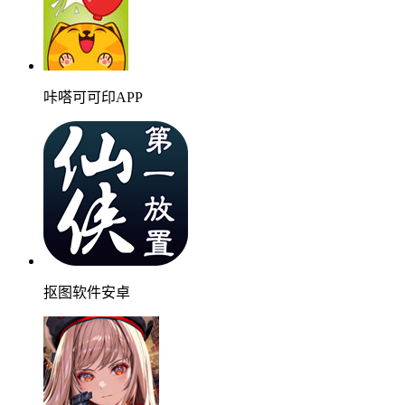
咔嗒可可印APP
抠图软件安卓