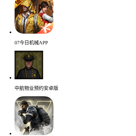
07今日机械APP
中航物业预约安卓版