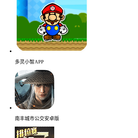
多灵小智APP
南丰城市公交安卓版