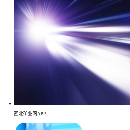
西北矿业网APP