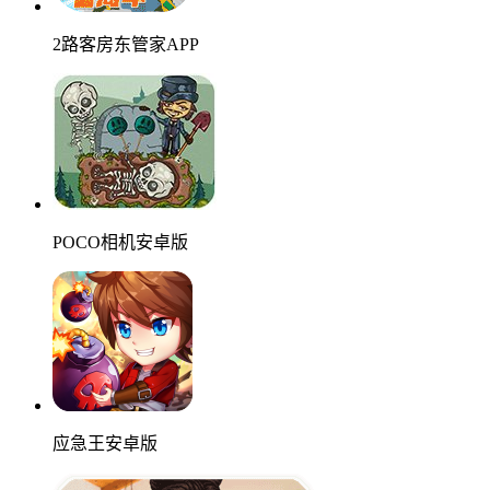
2路客房东管家APP
POCO相机安卓版
应急王安卓版