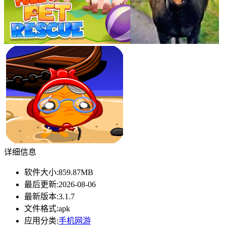
详细信息
软件大小:
859.87MB
最后更新:
2026-08-06
最新版本:
3.1.7
文件格式:
apk
应用分类:
手机网游