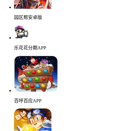
园区帮安卓版
乐花花分期APP
百呼百应APP