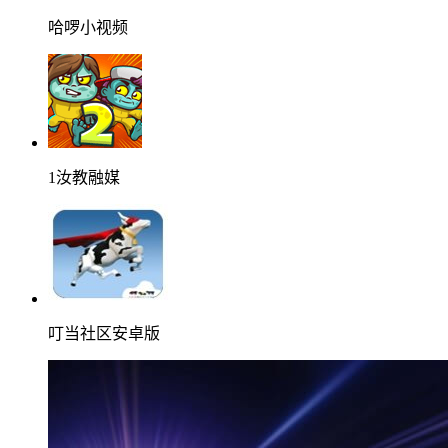
哈啰小视频
1汝教融媒
叮当社区安卓版