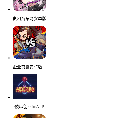
贵州汽车网安卓版
企业锦囊安卓版
0傻瓜创业fmAPP