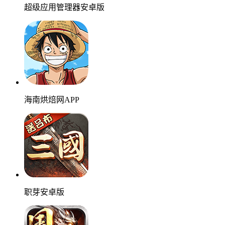
超级应用管理器安卓版
海南烘焙网APP
职芽安卓版