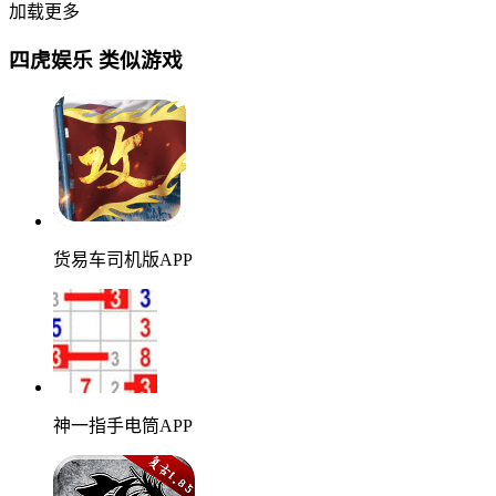
加载更多
四虎娱乐 类似游戏
货易车司机版APP
神一指手电筒APP