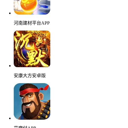
河南建材平台APP
安康大方安卓版