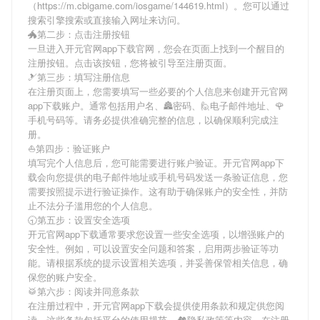
（https://m.cbigame.com/iosgame/144619.html）。您可以通过
搜索引擎搜索或直接输入网址来访问。
🐲第二步：点击注册按钮
一旦进入开元官网app下载官网，您会在页面上找到一个醒目的
注册按钮。点击该按钮，您将被引导至注册页面。
🎿第三步：填写注册信息
在注册页面上，您需要填写一些必要的个人信息来创建开元官网
app下载账户。通常包括用户名、🏯密码、🙋电子邮件地址、🌹
手机号码等。请务必提供准确完整的信息，以确保顺利完成注
册。
⛵️第四步：验证账户
填写完个人信息后，您可能需要进行账户验证。开元官网app下
载会向您提供的电子邮件地址或手机号码发送一条验证信息，您
需要按照提示进行验证操作。这有助于确保账户的安全性，并防
止不法分子滥用您的个人信息。
🕤第五步：设置安全选项
开元官网app下载通常要求您设置一些安全选项，以增强账户的
安全性。例如，可以设置安全问题和答案，启用两步验证等功
能。请根据系统的提示设置相关选项，并妥善保管相关信息，确
保您的账户安全。
🥁第六步：阅读并同意条款
在注册过程中，开元官网app下载会提供使用条款和规定供您阅
读。这些条款包括平台的使用规范、🏘隐私政策等内容。在注册