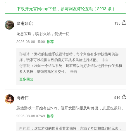
下载开元官网app下载，参与网友评论互动 ( 2233 条 )
皇甫娟启
135
龙息宝珠，喷射火焰，焚烧一切
2026-08-08 15:00
推荐
邵融冰
：游戏的技能系统设计独特，每个角色有多种技能可供选
择，玩家可以根据自己的喜好和战术风格进行搭配。
来自
胥阳凝
：增加一个组队系统，玩家可以与好友组队进行合作任务和
多人竞技，增强游戏的社交性。
来自
更多回复
冯岩伟
516
虽然游戏一开始有些bug，但开发团队很及时修复，态度也很好。
2026-08-08 07:49
推荐
向钧雁
：这款游戏的世界观非常独特，充满了奇幻和魔幻的元素，