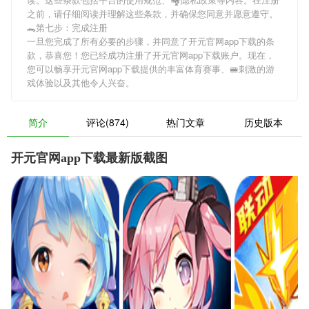
之前，请仔细阅读并理解这些条款，并确保您同意并愿意遵守。
🐊第七步：完成注册
一旦您完成了所有必要的步骤，并同意了开元官网app下载的条
款，恭喜您！您已经成功注册了开元官网app下载账户。现在，
您可以畅享开元官网app下载提供的丰富体育赛事、🚝刺激的游
戏体验以及其他令人兴奋。
简介
评论(874)
热门文章
历史版本
开元官网app下载最新版截图