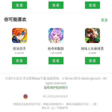
查看
查看
查看
你可能喜欢
更多
喷涂高手
抢夺和翻新
辣味人生麻辣烫
8.96GB
135.93MB
6.8MB
查看
查看
查看
© 2010 至今 开元官网app下载 版权所有。© Since 2010 daxiongtv.com . All
rights reserved.
版权保护投诉指引
・
网上有害信息举报专区
增值电信业务经营许可证：粤B2-20030330号-1
网络出版服务许可证：（署）
网出证（京）字第827号