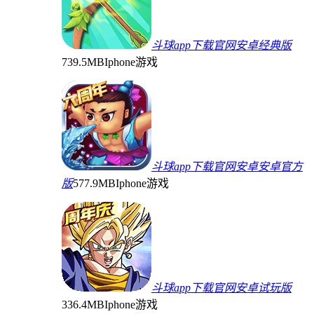
斗球app下载官网安卓经典版
739.5MB
Iphone游戏
斗球app下载官网安卓安卓官方
版
577.9MB
Iphone游戏
斗球app下载官网安卓试玩版
336.4MB
Iphone游戏