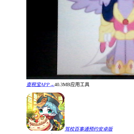
查税宝APP→
40.3MB
应用工具
驾校百事通预约安卓版