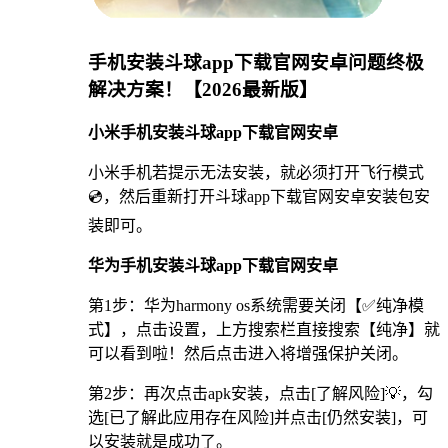
手机安装斗球app下载官网安卓问题终极
解决方案！【2026最新版】
小米手机安装斗球app下载官网安卓
小米手机若提示无法安装，就必须打开飞行模式
💿，然后重新打开斗球app下载官网安卓安装包安
装即可。
华为手机安装斗球app下载官网安卓
第1步：华为harmony os系统需要关闭【✅纯净模
式】，点击设置，上方搜索栏直接搜索【纯净】就
可以看到啦！然后点击进入将增强保护关闭。
第2步：再次点击apk安装，点击[了解风险]💡，勾
选[已了解此应用存在风险]并点击[仍然安装]，可
以安装就是成功了。