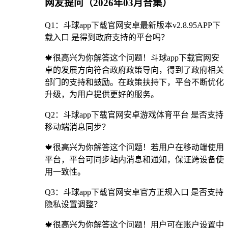
网友提问（2026年03月合集）
Q1：斗球app下载官网安卓最新版本v2.8.95APP下
载入口 是得到政府支持的平台吗？
🍁很高兴为你解答这个问题！斗球app下载官网安
卓的发展方向符合政府政策导向，得到了政府相关
部门的支持和鼓励。在政策扶持下，平台不断优化
升级，为用户提供更好的服务。
Q2：斗球app下载官网安卓游戏体育平台 是否支持
移动端消息同步？
🍁很高兴为你解答这个问题！若用户在移动端使用
平台，平台可同步站内消息和通知，保证跨设备使
用一致性。
Q3：斗球app下载官网安卓官方正规入口 是否支持
隐私设置调整？
🍁很高兴为你解答这个问题！用户可在账户设置中