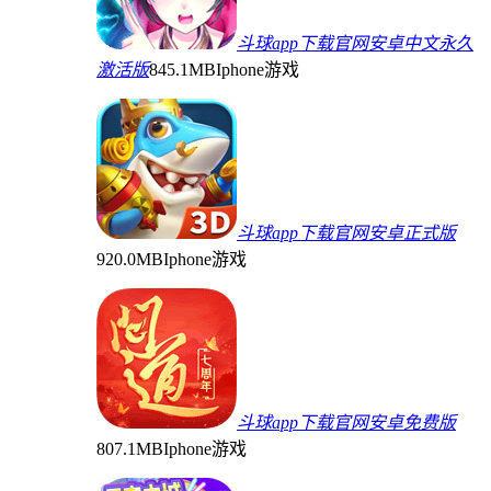
斗球app下载官网安卓中文永久
激活版
845.1MB
Iphone游戏
斗球app下载官网安卓正式版
920.0MB
Iphone游戏
斗球app下载官网安卓免费版
807.1MB
Iphone游戏