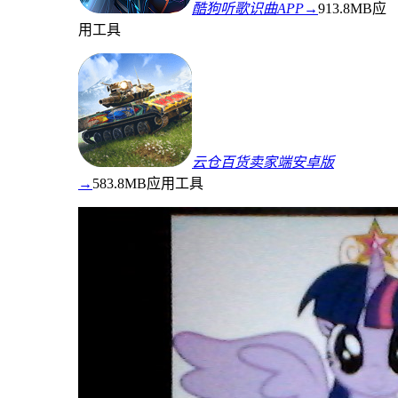
酷狗听歌识曲APP→
913.8MB
应
用工具
云仓百货卖家端安卓版
→
583.8MB
应用工具