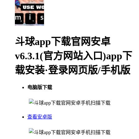
斗球app下载官网安卓
v6.3.1(官方网站入口)app下
载安装·登录网页版/手机版
电脑版下载
手机扫描下载
查看安卓版
手机扫描下载