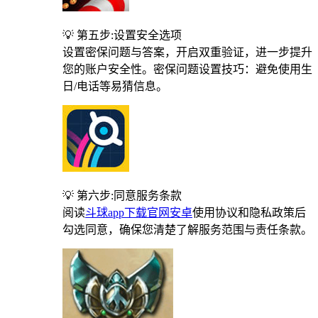
💡 第五步:设置安全选项
设置密保问题与答案，开启双重验证，进一步提升
您的账户安全性。密保问题设置技巧：避免使用生
日/电话等易猜信息。
💡 第六步:同意服务条款
阅读
斗球app下载官网安卓
使用协议和隐私政策后
勾选同意，确保您清楚了解服务范围与责任条款。