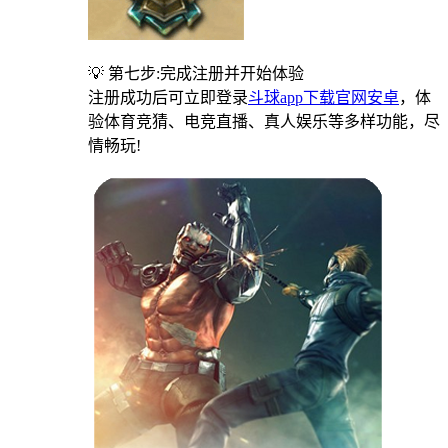
💡 第七步:完成注册并开始体验
注册成功后可立即登录
斗球app下载官网安卓
，体
验体育竞猜、电竞直播、真人娱乐等多样功能，尽
情畅玩!