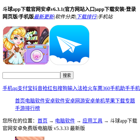
斗球app下载官网安卓v6.3.1(官方网站入口)app下载安装·登录
网页版/手机版
最新更新
|
软件分类|
下载排行
|
手机站
手机qq
支付宝
抖音
抢红包
搜狗输入法
抢火车票
360手机助手
手机
首页
电脑软件
安卓软件
安卓网游
安卓单机
苹果下载
专题
手游排行榜
您所在的位置：
首页
→
电脑软件
→
应用工具
→ 斗球app下载
官网安卓免费版电脑版 v5.3.33 最新版