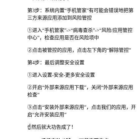
第3步：系统内置“手机管家”有可能会错误地把第
三方来源应用添加到风险管控
①进入“手机管家”->“病毒查杀”->“风险/应用管控
中心”，检查应用是否在风险项中
②点击被管控的应用，点击左下角的“解除管控”
第4步：最后调整安全设置
①进入设置-安全-更多安全设置
②开启“外部来源应用下载”，关闭“外部来源应用
检查”
③点击“安装外部来源应用”，点击我们的应用，开
启“允许安装应用”
☝️然后就大功告成了！