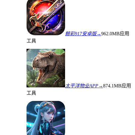
鲸彩917安卓版→
962.0MB
应用
工具
太平洋物业APP→
874.1MB
应用
工具