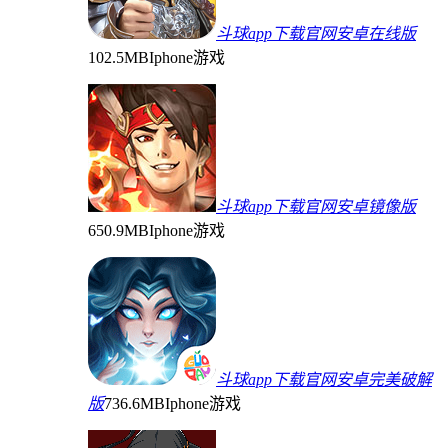
斗球app下载官网安卓在线版
102.5MB
Iphone游戏
斗球app下载官网安卓镜像版
650.9MB
Iphone游戏
斗球app下载官网安卓完美破解
版
736.6MB
Iphone游戏