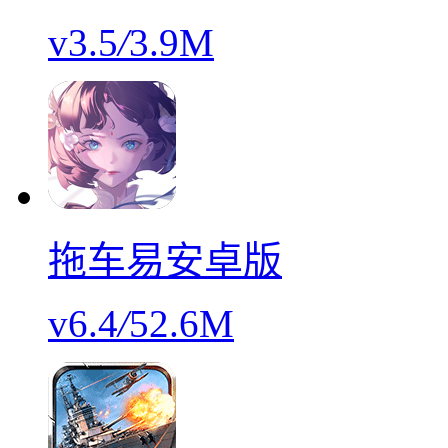
v3.5
/
3.9M
拖车易安卓版
v6.4
/
52.6M