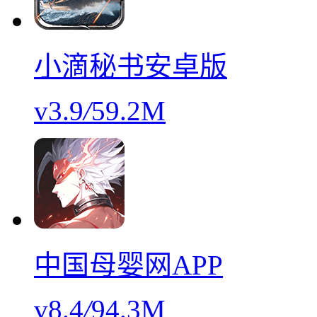
小滴秘书安卓版
v3.9
/
59.2M
中国母婴网APP
v8.4
/
94.3M