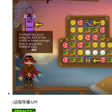
1远程导播APP