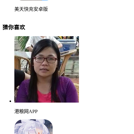
美天快充安卓版
猜你喜欢
港粮网APP