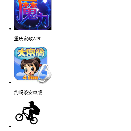
重庆家政APP
约喝茶安卓版