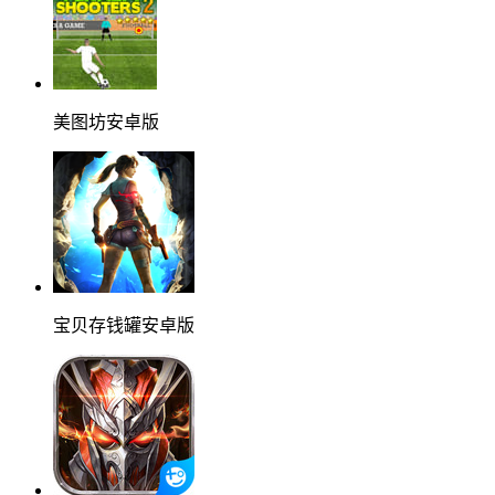
美图坊安卓版
宝贝存钱罐安卓版