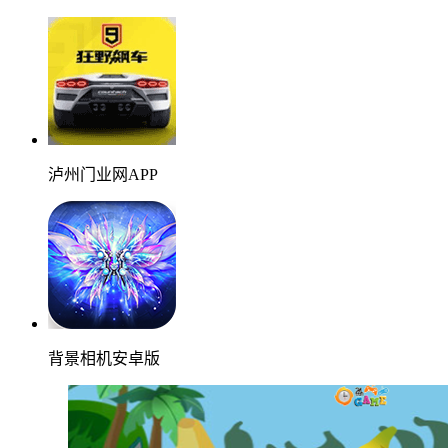
泸州门业网APP
背景相机安卓版