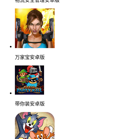
物流安全管理安卓版
万家宝安卓版
带你装安卓版