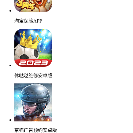
淘宝保险APP
休哒哒维修安卓版
京猫广告预约安卓版