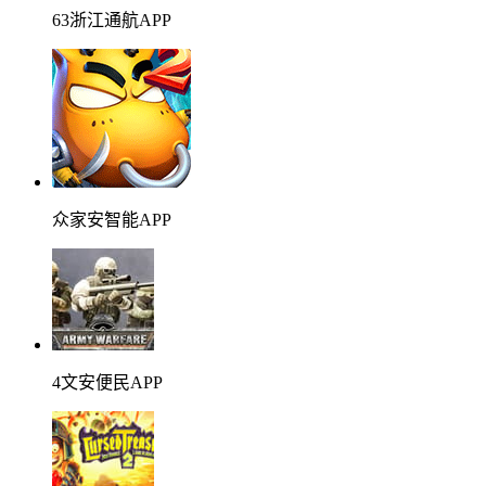
63浙江通航APP
众家安智能APP
4文安便民APP