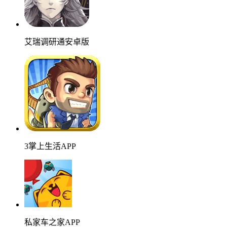
艾瑞调研通安卓版
3掌上生活APP
私家车之家APP