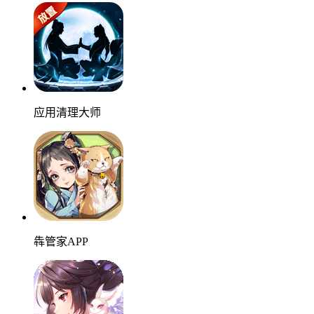
应用清理大师
犇管家APP