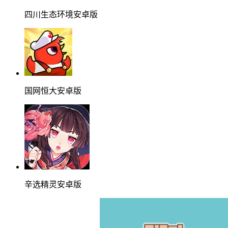
四川生态环境安卓版
国网恒大安卓版
辛选精灵安卓版