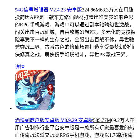
94G信号增强器 V2.4.23 安卓版
324.86M
68.3万人在用
趣
投简历APP是一款东方修仙题材打造出唯美梦幻般色彩
的RPG手机游戏，游戏中可以通过副本驰骋幻世激战，
闯关出击百战仙域，自由攻城幻想PK，多元化的竞技探
险享受不一样的生存之战，全服出击百战不休，异世驰
骋夺战三界，古香古色的修仙场景打造享受最梦幻的仙
侠修真之战，萌侠携手幻境战斗，异世PK激战三界。
详情
酒快到商户版安卓版 V8.9.29 安卓版
585.77M
69.2万人在
用
广告制作行业平台安卓版是一款所有玩家最喜爱的热
血传奇战法道交战类RPG手机游戏，游戏以1.76版传奇