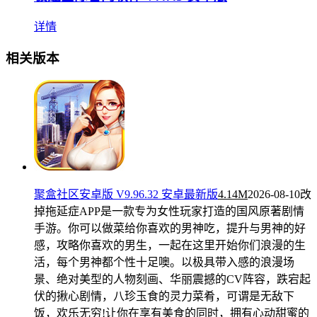
详情
相关版本
聚盒社区安卓版 V9.96.32 安卓最新版
4.14M
2026-08-10
改
掉拖延症APP是一款专为女性玩家打造的国风原著剧情
手游。你可以做菜给你喜欢的男神吃，提升与男神的好
感，攻略你喜欢的男生，一起在这里开始你们浪漫的生
活，每个男神都个性十足噢。以极具带入感的浪漫场
景、绝对美型的人物刻画、华丽震撼的CV阵容，跌宕起
伏的揪心剧情，八珍玉食的灵力菜肴，可谓是无敌下
饭，欢乐无穷!让你在享有美食的同时，拥有心动甜蜜的