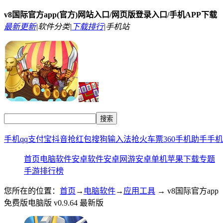
v8国际官方app(官方)网站入口/网页版登录入口/手机APP下载
最新更新
|
软件分类|
下载排行
|
手机站
手机qq
支付宝
抖音
抢红包
搜狗输入法
抢火车票
360手机助手
手机
首页
电脑软件
安卓软件
安卓网游
安卓单机
苹果下载
专题
手游排行榜
您所在的位置：
首页
→
电脑软件
→
应用工具
→ v8国际官方app
免费版电脑版 v0.9.64 最新版