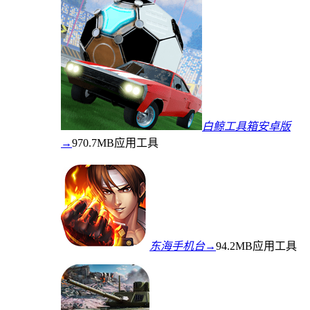
白鲸工具箱安卓版
→
970.7MB
应用工具
东海手机台→
94.2MB
应用工具