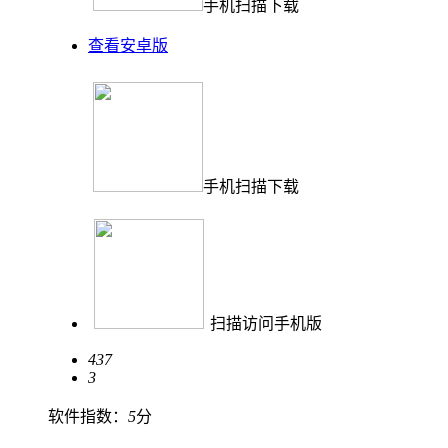
手机扫描下载
查看安卓版
手机扫描下载
扫描访问手机版
437
3
软件指数：
5
分