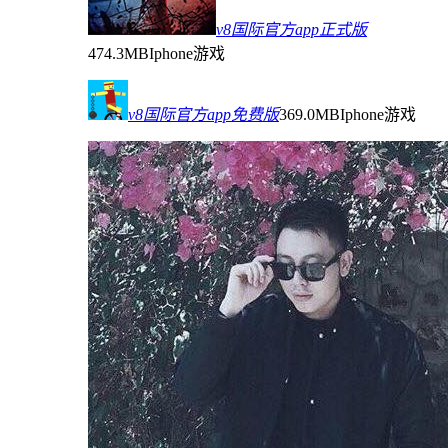
v8国际官方app正式版
474.3MB
Iphone游戏
v8国际官方app免费版
369.0MB
Iphone游戏