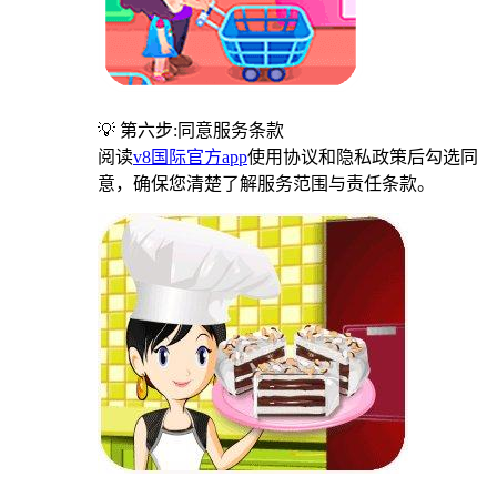
💡 第六步:同意服务条款
阅读
v8国际官方app
使用协议和隐私政策后勾选同
意，确保您清楚了解服务范围与责任条款。