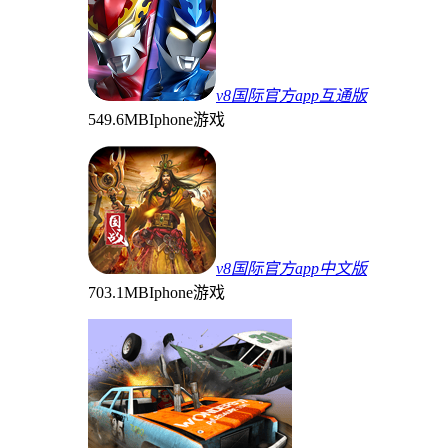
v8国际官方app互通版
549.6MB
Iphone游戏
v8国际官方app中文版
703.1MB
Iphone游戏