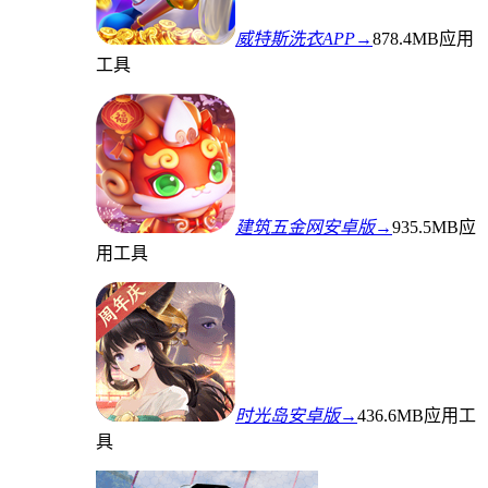
威特斯洗衣APP→
878.4MB
应用
工具
建筑五金网安卓版→
935.5MB
应
用工具
时光岛安卓版→
436.6MB
应用工
具