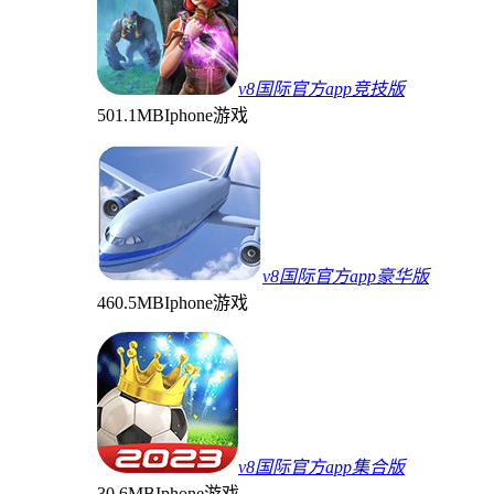
v8国际官方app竞技版
501.1MB
Iphone游戏
v8国际官方app豪华版
460.5MB
Iphone游戏
v8国际官方app集合版
30.6MB
Iphone游戏