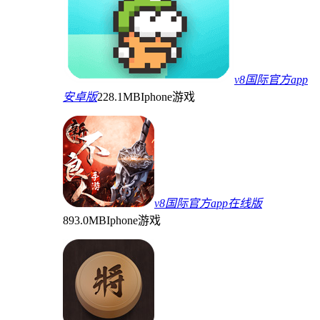
v8国际官方app
安卓版
228.1MB
Iphone游戏
v8国际官方app在线版
893.0MB
Iphone游戏