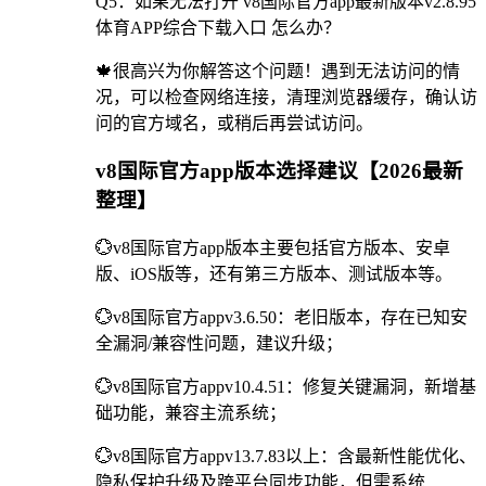
Q5：如果无法打开 v8国际官方app最新版本v2.8.95
体育APP综合下载入口 怎么办？
🍁很高兴为你解答这个问题！遇到无法访问的情
况，可以检查网络连接，清理浏览器缓存，确认访
问的官方域名，或稍后再尝试访问。
v8国际官方app版本选择建议【2026最新
整理】
💮v8国际官方app版本主要包括官方版本、安卓
版、iOS版等，还有第三方版本、测试版本等。
💮v8国际官方appv3.6.50：老旧版本，存在已知安
全漏洞/兼容性问题，建议升级；
💮v8国际官方appv10.4.51：修复关键漏洞，新增基
础功能，兼容主流系统；
💮v8国际官方appv13.7.83以上：含最新性能优化、
隐私保护升级及跨平台同步功能，但需系统