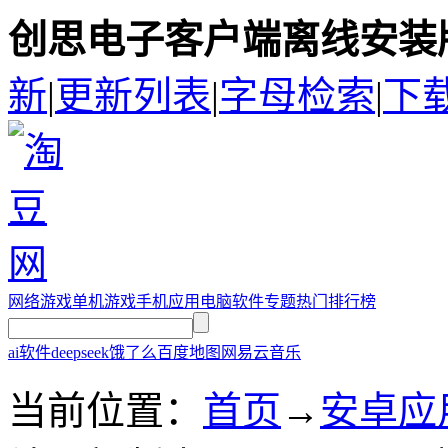
创思电子客户端离线安装版
新
|
更新列表
|
字母检索
|
下
网络游戏
单机游戏
手机应用
电脑软件
专题
热门排行榜
ai软件
deepseek
饿了么
百度地图
网易云音乐
当前位置：
首页
→
安卓应