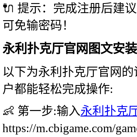
🔌 提示：完成注册后建
可免输密码！
永利扑克厅官网图文安装
以下为永利扑克厅官网的
户都能轻松完成操作:
👶 第一步:输入
永利扑克
https://m.cbigame.com