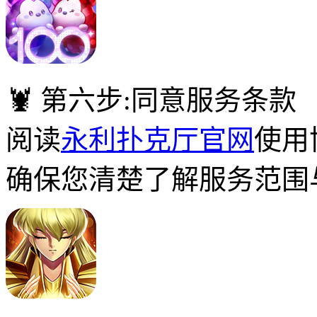
🦞 第六步:同意服务条款
阅读
永利扑克厅官网
使用
确保您清楚了解服务范围