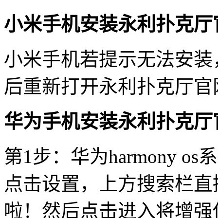
小米手机安装永利扑克厅
小米手机若提示无法安装
后重新打开永利扑克厅官
华为手机安装永利扑克厅
第1步：华为harmony 
点击设置，上方搜索栏直
啦！然后点击进入将增强