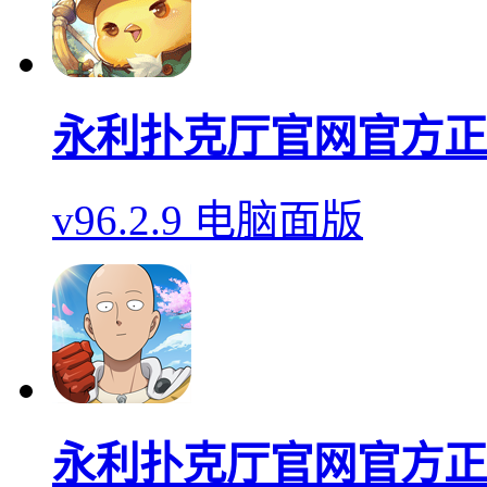
永利扑克厅官网官方正
v96.2.9 电脑面版
永利扑克厅官网官方正