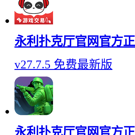
永利扑克厅官网官方正
v27.7.5 免费最新版
永利扑克厅官网官方正