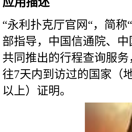
应用描述
“永利扑克厅官网“，简称
部指导，中国信通院、中
共同推出的行程查询服务
往7天内到访过的国家（
以上）证明。