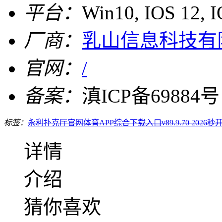
平台：
Win10, IOS 12, 
厂商：
乳山信息科技有
官网：
/
备案：
滇ICP备69884号
标签：
永利扑克厅官网
体育APP综合下载入口v89.9.70 2026
秒
详情
介绍
猜你喜欢