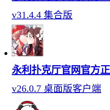
v31.4.4 集合版
永利扑克厅官网官方正
v26.0.7 桌面版客户端