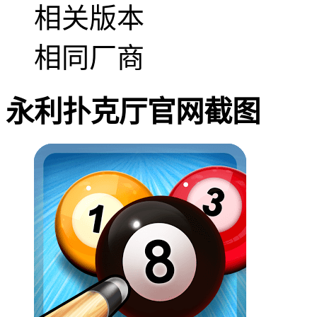
相关版本
相同厂商
永利扑克厅官网截图