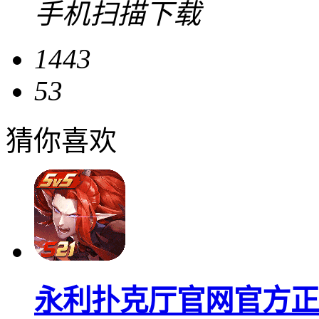
手机扫描下载
1443
53
猜你喜欢
永利扑克厅官网官方正