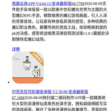
亮基云商APP V4.64.13 安卓最新版
94.77M
2026-08-09
文
件助手安卓版是一款以欧美中世纪魔化世界为主题的大
型魔幻RPG手游，精致暗黑的魔幻游戏画面，引人入深
的背景音效，让玩家有种身临其境的感觉，多种经典的
魔幻职业角色，颠覆传统的竞技之战，体验畅爽刺激的
pk对决感，感受奇迹暗黑深渊官网测试版v1.0.1震撼史诗
剧情恢宏魔幻战场。
详情
尔货无忧司机端安卓版 V2.30.88 安卓最新版
67.16M
2026-08-09
快扫描二维码制作APP是一款精美绝
伦大型的浪漫修仙类角色扮演手游，拥有超级细腻写实
的游戏画面，融合了多种浪漫修仙故事情节，里面的所