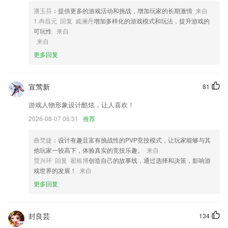
秒杀等着您。
潘玉芬
：提供更多的游戏活动和挑战，增加玩家的长期激情
来自
4,一体化养殖模式，让养殖生产全程可知、可控、可追溯，确保每一头出
1.冉昌元 回复 戚澜丹
增加多样化的游戏模式和玩法，提升游戏的
栏生猪都符合食品安全质量标准。
可玩性
来自
来自
5,数据分析，每个月自动为你分析不同的数据信息，查看到更多的数据内
更多回复
容。
6,一键播报施工进度,管理工地过程中能够直接通过快捷的通道而向其他
人播报工地项目的施工进度;
宣莺新
81
蜂鸟动娱软件优势
游戏人物形象设计酷炫，让人喜欢！
1.足不出户就能学，小白快速成为大神。
2026-08-07 06:31
推荐
2.试题讨论精华，考生精选试题讨论，助力试题解惑
曲梵婕
：设计有趣且富有挑战性的PVP竞技模式，让玩家能够与其
3.·激发了孩子的乐趣，成为了妈妈放心，宝宝开心的好助手
他玩家一较高下，体验真实的竞技乐趣。
来自
贾兴环 回复 翟栋博
创造自己的故事线，通过选择和决策，影响游
4.了非常优质的视频教学服务，用户可以在这里查看自己的学习课程
戏世界的发展！
来自
5.兴趣：激励式教学，促进学习能力以及学习效果
更多回复
6.分享你的考题，吐槽你的考试经历，对你的考题投票，覆盖全线考点的
蹲题集合。
封良芸
134
蜂鸟动娱更新了什么?