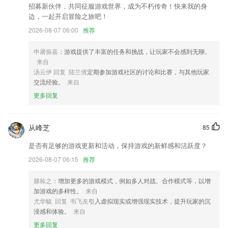
招募新伙伴，共同征服游戏世界，成为不朽传奇！快来我的身
修复多处已知BUG。
边，一起开启冒险之旅吧！
是你和这个世界的往来。
2026-08-07 06:00
推荐
新增：发送失败的邮件，在通知栏点击相应通知可以重新发送
申屠振嘉
：游戏提供了丰富的任务和挑战，让玩家不会感到无聊。
【临停缴费】APP直接缴纳临停费用；
来自
号码清洗：一键剔除空号停机等无效号码
汤云伊 回复 陆兰倩
定期参加游戏社区的讨论和比赛，与其他玩家
交流经验。
来自
新增一键挪车功能
更多回复
联系我们
以上就是蜂鸟动娱的介绍，如果您喜欢这款软件，您可以到应用商店进行
打分评论，说出您的使用经历，以帮助我们更好的对产品进行优化修改。
从峰芝
85
是否有足够的游戏更新和活动，保持游戏的新鲜感和活跃度？
2026-08-07 06:15
推荐
滕栋之
：增加更多的游戏模式，例如多人对战、合作模式等，以增
加游戏的多样性。
来自
尤华毓 回复 韦飞友
引入虚拟现实或增强现实技术，提升玩家的沉
浸感和体验。
来自
更多回复