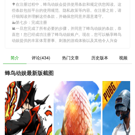
🌳在注册过程中，
蜂鸟动娱
会提供使用条款和规定供您阅读。这
些条款包括平台的使用规范、隐私政策等内容。在注册之前，请
仔细阅读并理解这些条款，并确保您同意并愿意遵守。
🐳第七步：完成注册
🐌一旦您完成了所有必要的步骤，并同意了
蜂鸟动娱
的条款，恭
喜您！您已经成功注册了蜂鸟动娱账户。现在，您可以畅享
蜂鸟
动娱
提供的丰富体育赛事、刺激的游戏体验以及其他令人兴奋
简介
评论(434)
热门文章
历史版本
视频
蜂鸟动娱最新版截图