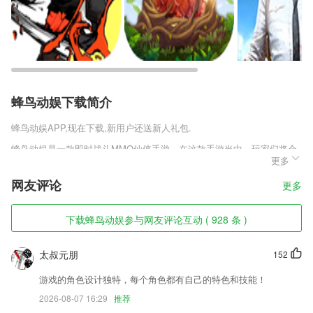
蜂鸟动娱下载简介
蜂鸟动娱
APP,现在下载,新用户还送新人礼包.
蜂鸟动娱是一款即时战斗MMO仙侠手游，在这款手游当中，玩家们将会
更多
在花城君的陪伴之下，感受奇妙修仙的趣味体验，海量的战斗仙侠元素，
一定给你激情盛宴。丰厚福利免费领取，获得超强VIP加持，享受精彩仙
网友评论
更多
侠战斗体验。
蜂鸟动娱软件特色
下载蜂鸟动娱参与网友评论互动 ( 928 条 )
1,【实时监控】通过语音、视频的监控让家人手机成为你移动的摄像头，
及时发现问题，排除隐患
太叔元朋
152
2,●护眼模式、夜间模式、亮度自适应、极简模式、字体大小、多样独特
游戏的角色设计独特，每个角色都有自己的特色和技能！
的阅读页主题，每一个阅读姿势都舒服；
2026-08-07 16:29
推荐
3,周边园区商铺，园区酒店，一手掌握，优惠信息及时触达，更多优惠、