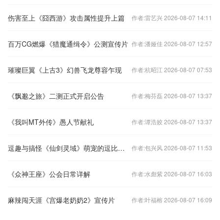
伤害至上《囧西游》攻击属性提升上篇
作者:雷艺兴 2026-08-07 14:11
百万CG燃爆《猎魔通缉令》公测宣传片
作者:潘娅佳 2026-08-07 12:57
璀璨巨翼《上古3》幻兽飞龙尊容乍现
作者:杭昭江 2026-08-07 07:53
《飘邈之旅》二测正式开启公告
作者:梅芬磊 2026-08-07 13:37
《我叫MT外传》愚人节献礼
作者:谭浩姣 2026-08-07 13:37
逗趣与搞怪《仙剑灵域》萌宠的逗比日常
作者:包兴风 2026-08-07 11:53
《众神王座》公会日常详解
作者:水彪紫 2026-08-07 16:03
麻辣闯天涯《宫爆老奶奶2》宣传片
作者:叶福榕 2026-08-07 16:09