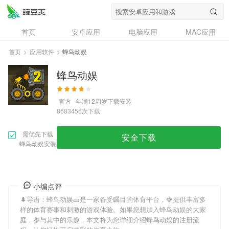
首页
安卓应用
电脑应用
MAC应用
资讯
专题
设计奖
创意应用
首页
>
应用软件
>
蜂鸟动娱
问答
蜂鸟动娱
官方
年满12周岁
下载安装
次下载
8683456
需优先下载
安全下载
蜂鸟动娱安装
小编点评
🌲导语：
蜂鸟动娱
🧱是一家备受瞩目的体育平台，🍓提供丰富多
样的体育赛事和刺激的游戏体验。如果您想加入
蜂鸟动娱
的大家
庭，参与其中的乐趣，本文将为您详细介绍
蜂鸟动娱
的注册流