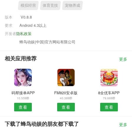
模拟经营
体育竞技
宠物养成
版本
V0.8.8
要求
Android 4.3以上
开发者
隐私政策
蜂鸟动娱(中国)官方网站有限公司
相关应用推荐
更多
码帮接单APP
FM820安卓版
8全优车APP
10.55MB
40.38MB
79.66MB
查看
查看
查看
下载了蜂鸟动娱的朋友都下载了
更多