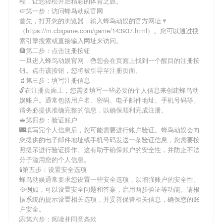
程，让您轻松开启精彩的体育之旅。
🍉第一步：访问蜂鸟动娱官网
首先，打开您的浏览器，输入
蜂鸟动娱
的官方网址🍷
（https://m.cbigame.com/game/143937.html）。您可以通过搜
索引擎搜索或直接输入网址来访问。
🏦第二步：点击注册按钮
一旦进入
蜂鸟动娱
官网，🍟您会在页面上找到一个醒目的注册按
钮。点击该按钮，您将被引导至注册页面。
🥤第三步：填写注册信息
🔓在注册页面上，您需要填写一些必要的个人信息来创建
蜂鸟动
娱
账户。通常包括用户名、密码、电子邮件地址、手机号码等。
请务必提供准确完整的信息，以确保顺利完成注册。
🥪第四步：验证账户
🌃填写完个人信息后，您可能需要进行账户验证。
蜂鸟动娱
会向
您提供的电子邮件地址或手机号码发送一条验证信息，您需要按
照提示进行验证操作。这有助于确保账户的安全性，并防止不法
分子滥用您的个人信息。
🕯第五步：设置安全选项
蜂鸟动娱
通常要求您设置一些安全选项，以增强账户的安全性。
🥘例如，可以设置安全问题和答案，启用两步验证等功能。请根
据系统的提示设置相关选项，并妥善保管相关信息，确保您的账
户安全。
📀第六步：阅读并同意条款