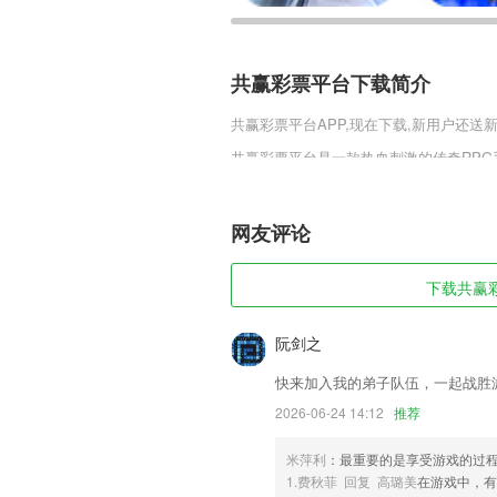
共赢彩票平台下载简介
共赢彩票平台
APP,现在下载,新用户还送
共赢彩票平台是一款热血刺激的传奇RP
己喜欢的进入游戏，复古版传奇官方正版v
激的竞技赛场，让你畅快PK，一键离线
载体验吧。
网友评论
共赢彩票平台软件特色
下载共赢彩
1,帮助中国415岁小朋友真正有效学习
2,任务派发，团队协同作业，随时跟踪
阮剑之
档、图片附件；
快来加入我的弟子队伍，一起战胜
3,同学彼此讨论通关攻略
2026-06-24 14:12
推荐
4,查看教材全解资料，发现更多简便的解
5,选校定位分析，意向留学院校信息查看
米萍利
：最重要的是享受游戏的过
1.费秋菲 回复 高璐美
在游戏中，有
6,海量平台医生全部通过实名身份认证