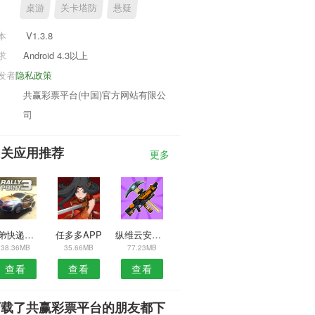
桌游
关卡塔防
悬疑
本
V1.3.8
求
Android 4.3以上
发者
隐私政策
共赢彩票平台(中国)官方网站有限公
司
相关应用推荐
更多
快弟快递员版安卓版
任多多APP
纵维云安卓版
38.36MB
35.66MB
77.23MB
查看
查看
查看
下载了共赢彩票平台的朋友都下