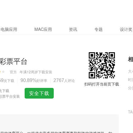
电脑应用
MAC应用
资讯
专题
设计奖
彩票平台
大
官方
年满12周岁
下载安装
时
59
次下载
90.89%
好评率
2767
人评论
扫码打开当前页下载
分
先下载
安全下载
彩票平台安装
T