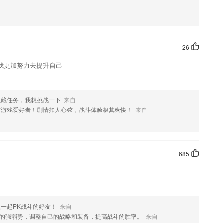
的动画
解透彻更好记忆
26
可以不断复习。
我更加努力去提升自己
不会感觉到枯燥和无聊。
；
隐藏任务，我想挑战一下
来自
有游戏爱好者！剧情扣人心弦，战斗体验极其爽快！
来自
账号，创建的子账号可以在其他设备上以用户名密码方式登录
685
速度
一起PK战斗的好友！
来自
的强弱势，调整自己的战略和装备，提高战斗的胜率。
来自