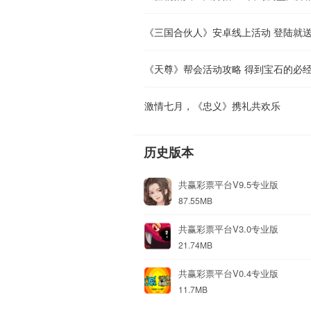
《三国合伙人》安卓线上活动 登陆就
《天尊》帮会活动攻略 得到宝石的必
激情七月，《忠义》携礼共欢乐
历史版本
共赢彩票平台V9.5专业版
87.55MB
共赢彩票平台V3.0专业版
21.74MB
共赢彩票平台V0.4专业版
11.7MB