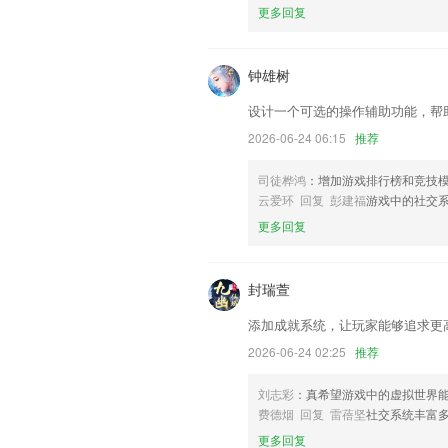
联系我们
更多回复
以上就是共赢彩票平台的介绍，如果您喜
帮助我们更好的对产品进行优化修改。
钟雄树
设计一个可选的操作辅助功能，帮
2026-06-24 06:15
推荐
司徒桦鸿
：增加游戏排行榜和竞技
云爱环 回复 彭建福
游戏中的社交
更多回复
封瑞萱
添加成就系统，让玩家能够追求更
2026-06-24 02:25
推荐
刘志彩
：真希望游戏中的虚拟世界
费德烟 回复 雷蓓坚
社交系统丰富
更多回复