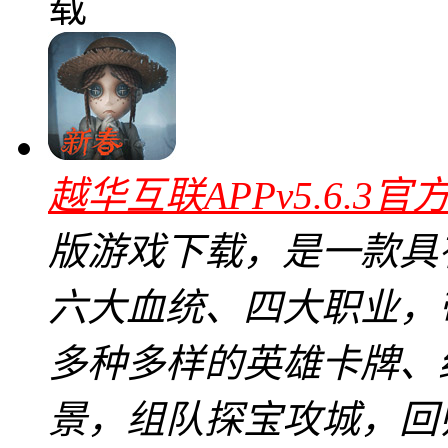
载
越华互联APPv5.6.3官
版游戏下载，是一款具
六大血统、四大职业，
多种多样的英雄卡牌、
景，组队探宝攻城，回