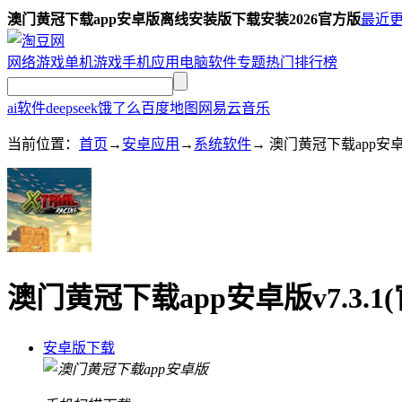
澳门黄冠下载app安卓版离线安装版下载安装2026官方版
最近
网络游戏
单机游戏
手机应用
电脑软件
专题
热门排行榜
ai软件
deepseek
饿了么
百度地图
网易云音乐
当前位置：
首页
→
安卓应用
→
系统软件
→ 澳门黄冠下载app安卓版
澳门黄冠下载app安卓版v7.3
安卓版下载