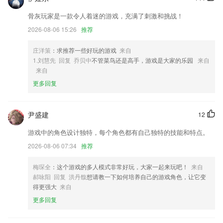
2,【故事拼图】
骨灰玩家是一款令人着迷的游戏，充满了刺激和挑战！
3,新闻可以在手机通知栏推送，2265用户可以打开或关闭新闻推送的开
2026-08-06 15:26
推荐
关。
4,智能学习:发现弱点,透过智能推送个人化练习,针对性清除弱点,巩固已
庄洋策
：求推荐一些好玩的游戏
来自
学知识点
1.刘慧先 回复 乔贝中
不管菜鸟还是高手，游戏是大家的乐园
来自
来自
5,海量货源随便挑，回头车轻松配货；
更多回复
6,智能分析题库，让你可以全面掌握知识。
凤凰彩票软件大全安卓版软件优势
尹盛建
12
1.课程目录，直观显示，自由选择，高效学习；
游戏中的角色设计独特，每个角色都有自己独特的技能和特点。
2.它既解决了传统的线下教育中学员时间上和空间上不足的问题，又解决
2026-08-06 07:34
推荐
了新兴的线上教育中学员学习效果难以保障、正当权益难以保障等问题
3.极其使用的学习软件各位都可以更轻松的融入进来，在这里提升自己。
梅琛全
：这个游戏的多人模式非常好玩，大家一起来玩吧！
来自
郝咏阳 回复 洪丹馥
想请教一下如何培养自己的游戏角色，让它变
4.深度挖掘匹配2265各年龄阶段的认知特征，进行不同程度的思维训练；
得更强大
来自
5.一网打尽，2265上课学习校园生活两不误
更多回复
6.智能实时口语评分，逐句跟读逐词打分，2265助你攻克“开口”难关
凤凰彩票软件大全安卓版更新了什么?