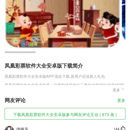
凤凰彩票软件大全安卓版下载简介
凤凰彩票软件大全安卓版
APP,现在下载,新用户还送新人礼包.
凤凰彩票软件大全安卓版是一款最能体现奇幻三界的大型3D仙侠题材RP
更多
G手游，选择最强职业开启你的多色彩修真之路，丰富多样的双修历练副
本等你来角逐，同时还有劲爆十足的门派竞技之战等你来任性厮杀，神秘
网友评论
更多
色彩的修真浪漫故事，丰富多样的互动情节系统，不断挑战上古异兽才能
历练成长，仙侠的世界中实力才是强者。
下载凤凰彩票软件大全安卓版参与网友评论互动 ( 673 条 )
凤凰彩票软件大全安卓版软件特色
1,全面—完整显示布局、图案填充、2265自动匹配所有字体乱码无处可寻
伊娅东
144