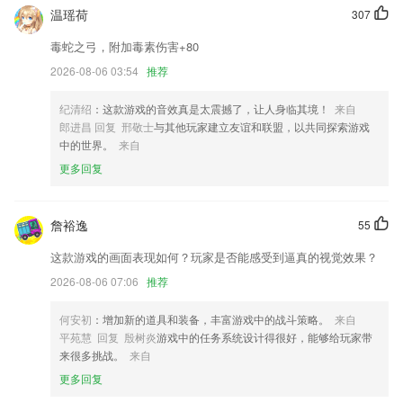
温瑶荷
307
等待客服费时费力，汇总疑难杂症，自助对症下药
毒蛇之弓，附加毒素伤害+80
增加忘记密码功能通过验证码修改密码功能
2026-08-06 03:54
推荐
支持日历页面滑动加载笔记。
纪清绍
：这款游戏的音效真是太震撼了，让人身临其境！
来自
解决部分表格无法打开的问题
郎进昌 回复 邢敬士
与其他玩家建立友谊和联盟，以共同探索游戏
资源优化，更节省流量
中的世界。
来自
新增一系列详细的报表功能，使客户更好的查看相应的报表
更多回复
联系我们
以上就是凤凰彩票软件大全安卓版的介绍，如果您喜欢这款软件，您可以
詹裕逸
55
到应用商店进行打分评论，说出您的使用经历，以帮助我们更好的对产品
进行优化修改。
这款游戏的画面表现如何？玩家是否能感受到逼真的视觉效果？
2026-08-06 07:06
推荐
何安初
：增加新的道具和装备，丰富游戏中的战斗策略。
来自
平苑慧 回复 殷树炎
游戏中的任务系统设计得很好，能够给玩家带
来很多挑战。
来自
更多回复