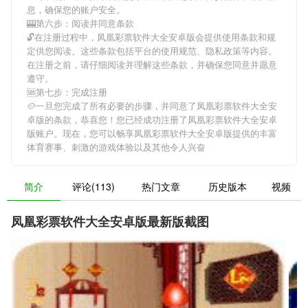
息，确保您的账户安全。
🎰第六步：阅读并同意条款
🔓在注册过程中，
凤凰彩票软件大全安卓版
会提供使用条款和规
定供您阅读。这些条款包括平台的使用规范、隐私政策等内容。
在注册之前，请仔细阅读并理解这些条款，并确保您同意并愿意
遵守。
🆘第七步：完成注册
🥔一旦您完成了所有必要的步骤，并同意了
凤凰彩票软件大全安
卓版
的条款，恭喜您！您已经成功注册了凤凰彩票软件大全安卓
版账户。现在，您可以畅享
凤凰彩票软件大全安卓版
提供的丰富
体育赛事、刺激的游戏体验以及其他令人兴奋
简介
评论(113)
热门文章
历史版本
视频
凤凰彩票软件大全安卓版最新版截图