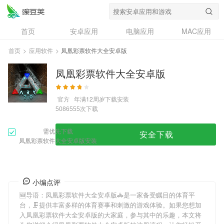
首页
安卓应用
电脑应用
MAC应用
资讯
专题
设计奖
创意应用
首页
>
应用软件
>
凤凰彩票软件大全安卓版
问答
凤凰彩票软件大全安卓版
官方
年满12周岁
下载安装
次下载
5086555
需优先下载
安全下载
凤凰彩票软件大全安卓版安装
小编点评
🆕导语：
凤凰彩票软件大全安卓版
🚓是一家备受瞩目的体育平
台，🗜提供丰富多样的体育赛事和刺激的游戏体验。如果您想加
入
凤凰彩票软件大全安卓版
的大家庭，参与其中的乐趣，本文将