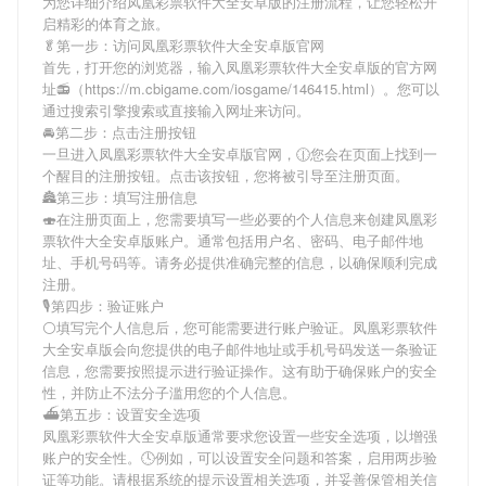
为您详细介绍
凤凰彩票软件大全安卓版
的注册流程，让您轻松开
启精彩的体育之旅。
🥬第一步：访问凤凰彩票软件大全安卓版官网
首先，打开您的浏览器，输入
凤凰彩票软件大全安卓版
的官方网
址📻（https://m.cbigame.com/iosgame/146415.html）。您可以
通过搜索引擎搜索或直接输入网址来访问。
🚘第二步：点击注册按钮
一旦进入
凤凰彩票软件大全安卓版
官网，🕧您会在页面上找到一
个醒目的注册按钮。点击该按钮，您将被引导至注册页面。
🏯第三步：填写注册信息
🍣在注册页面上，您需要填写一些必要的个人信息来创建
凤凰彩
票软件大全安卓版
账户。通常包括用户名、密码、电子邮件地
址、手机号码等。请务必提供准确完整的信息，以确保顺利完成
注册。
🎙第四步：验证账户
⚪填写完个人信息后，您可能需要进行账户验证。
凤凰彩票软件
大全安卓版
会向您提供的电子邮件地址或手机号码发送一条验证
信息，您需要按照提示进行验证操作。这有助于确保账户的安全
性，并防止不法分子滥用您的个人信息。
⛴第五步：设置安全选项
凤凰彩票软件大全安卓版
通常要求您设置一些安全选项，以增强
账户的安全性。🕓例如，可以设置安全问题和答案，启用两步验
证等功能。请根据系统的提示设置相关选项，并妥善保管相关信