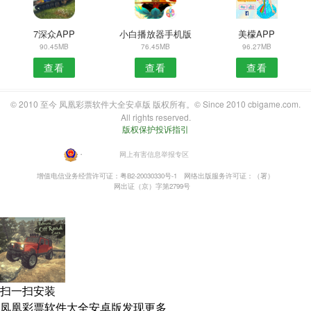
7深众APP
小白播放器手机版
美檬APP
90.45MB
76.45MB
96.27MB
查看
查看
查看
© 2010 至今 凤凰彩票软件大全安卓版 版权所有。© Since 2010 cbigame.com.
All rights reserved.
版权保护投诉指引
・
网上有害信息举报专区
增值电信业务经营许可证：粤B2-20030330号-1
网络出版服务许可证：（署）
网出证（京）字第2799号
扫一扫安装
凤凰彩票软件大全安卓版发现更多