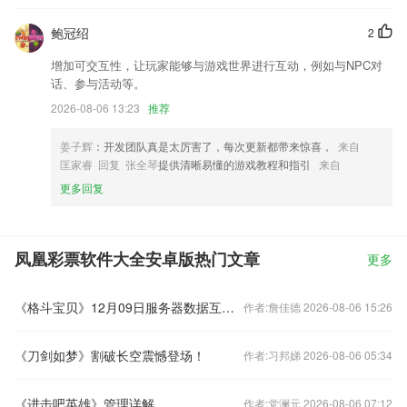
鲍冠绍
2
增加可交互性，让玩家能够与游戏世界进行互动，例如与NPC对
话、参与活动等。
2026-08-06 13:23
推荐
姜子辉
：开发团队真是太厉害了，每次更新都带来惊喜，
来自
匡家睿 回复 张全琴
提供清晰易懂的游戏教程和指引
来自
更多回复
凤凰彩票软件大全安卓版热门文章
更多
《格斗宝贝》12月09日服务器数据互通公告
作者:詹佳德 2026-08-06 15:26
《刀剑如梦》割破长空震憾登场！
作者:习邦娣 2026-08-06 05:34
《进击吧英雄》管理详解
作者:党澜元 2026-08-06 07:12