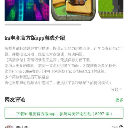
im电竞官方版app游戏介绍
按照考试标准以纯文字描述，按照五大能力维度点评，让学员看到自己问
题。并根据低分项，推送点对点微课，解决问题。
【高清存储】高清记录宝宝点滴，无损保存方便下载
要消灭更多的车辆，需要一直走到街道的前面，才能获得更多的积分。
这是PhthaloBlue在他们许可下对原始TractorMod 3.2.1的延续。
多个药剂和魔法石可以融合
再也不用担心视频途中忘词了，也提供了多种场景下的提词模式；
收起
网友评论
更多
下载im电竞官方版app，参与网友评论互动 ( 8297 条 )
贾枝蓝
788