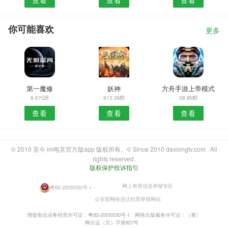
你可能喜欢
更多
第一魔修
妖神
方舟手游上帝模式
8.67GB
813.3MB
58.8MB
查看
查看
查看
© 2010 至今 im电竞官方版app 版权所有。© Since 2010 daxiongtv.com . All
rights reserved.
版权保护投诉指引
网上有害信息举报专区
粤B2-20030330号-1
・
公安部网络违法犯罪举报网站
增值电信业务经营许可证：粤B2-20030330号-1
网络出版服务许可证：（署）
网出证（京）字第827号