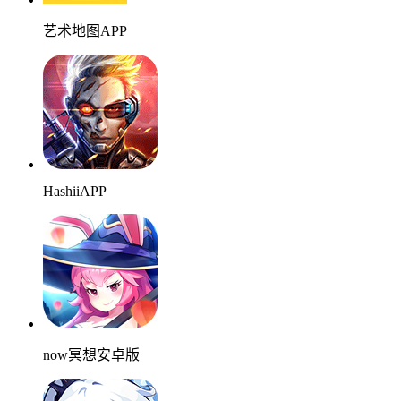
艺术地图APP
HashiiAPP
now冥想安卓版