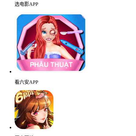
选电影APP
看六安APP