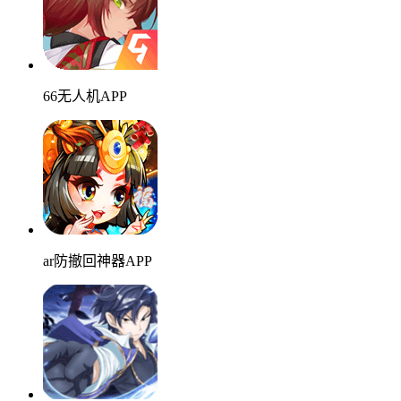
66无人机APP
ar防撤回神器APP