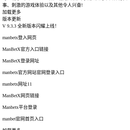
事、刺激的游戏体验以及其他令人兴奋!
加载更多
版本更新
V 9.3.3 全新版本闪耀上线！
manbetx登入网页
ManBetX官方入口链接
ManBetX登录网址
manbetx官方网站官网登录入口
manbetx网址11
ManBetX网页链接
Manbetx平台登录
manbet官网首页入口