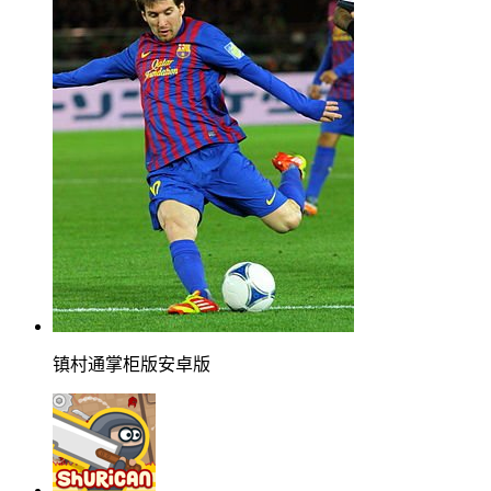
镇村通掌柜版安卓版