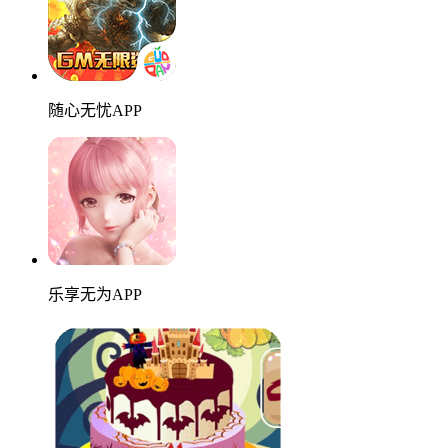
随心无忧APP
乐享无为APP