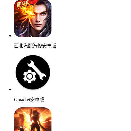
西北汽配汽修安卓版
Gmarket安卓版