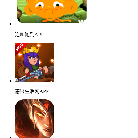
谁叫随到APP
德兴生活网APP