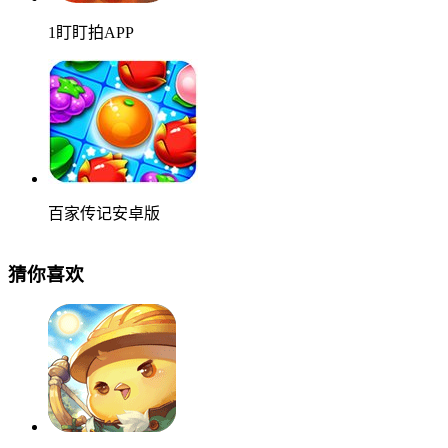
1盯盯拍APP
百家传记安卓版
猜你喜欢