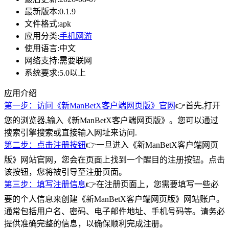
最新版本:
0.1.9
文件格式:
apk
应用分类:
手机网游
使用语言:
中文
网络支持:
需要联网
系统要求:
5.0以上
应用介绍
第一步：访问《新ManBetX客户端网页版》官网
👉首先,打开
您的浏览器,输入《新ManBetX客户端网页版》。您可以通过
搜索引擎搜索或直接输入网址来访问.
第二步：点击注册按钮
👉一旦进入《新ManBetX客户端网页
版》网站官网，您会在页面上找到一个醒目的注册按钮。点击
该按钮，您将被引导至注册页面。
第三步：填写注册信息
👉在注册页面上，您需要填写一些必
要的个人信息来创建《新ManBetX客户端网页版》网站账户。
通常包括用户名、密码、电子邮件地址、手机号码等。请务必
提供准确完整的信息，以确保顺利完成注册。