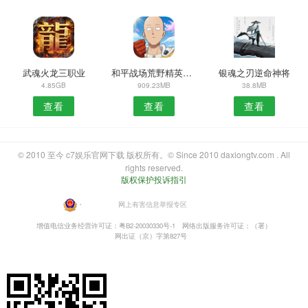
武魂火龙三职业
和平战场荒野精英堡垒派对求生
银魂之刃逆命神将
4.85GB
909.23MB
38.8MB
查看
查看
查看
© 2010 至今 c7娱乐官网下载 版权所有。© Since 2010 daxiongtv.com . All
rights reserved.
版权保护投诉指引
・
网上有害信息举报专区
增值电信业务经营许可证：粤B2-20030330号-1
网络出版服务许可证：（署）
网出证（京）字第827号