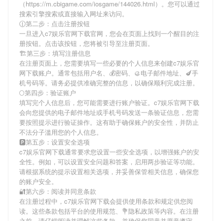
（https://m.cbigame.com/iosgame/144026.html）。您可以通过
搜索引擎搜索或直接输入网址来访问。
🕧第二步：点击注册按钮
一旦进入c7娱乐官网下载官网，您会在页面上找到一个醒目的注
册按钮。点击该按钮，您将被引导至注册页面。
🏗第三步：填写注册信息
在注册页面上，您需要填写一些必要的个人信息来创建c7娱乐官
网下载账户。通常包括用户名、💰密码、🥮电子邮件地址、🍆手
机号码等。请务必提供准确完整的信息，以确保顺利完成注册。
🌕第四步：验证账户
填写完个人信息后，您可能需要进行账户验证。c7娱乐官网下载
会向您提供的电子邮件地址或手机号码发送一条验证信息，您需
要按照提示进行验证操作。这有助于确保账户的安全性，并防止
不法分子滥用您的个人信息。
🅿第五步：设置安全选项
c7娱乐官网下载通常要求您设置一些安全选项，以增强账户的安
全性。例如，可以设置安全问题和答案，启用两步验证等功能。
请根据系统的提示设置相关选项，并妥善保管相关信息，确保您
的账户安全。
🔐第六步：阅读并同意条款
在注册过程中，c7娱乐官网下载会提供使用条款和规定供您阅
读。这些条款包括平台的使用规范、💐隐私政策等内容。在注册
之前，请仔细阅读并理解这些条款，并确保您同意并愿意遵守。