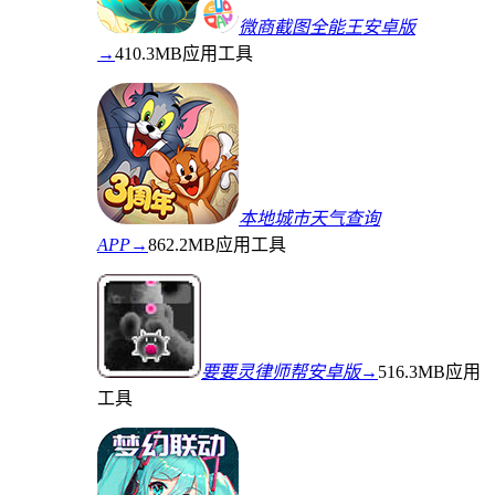
微商截图全能王安卓版
→
410.3MB
应用工具
本地城市天气查询
APP→
862.2MB
应用工具
要要灵律师帮安卓版→
516.3MB
应用
工具