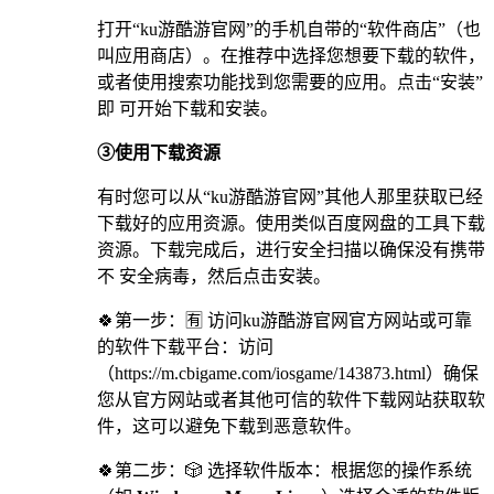
打开“ku游酷游官网”的手机自带的“软件商店”（也
叫应用商店）。在推荐中选择您想要下载的软件，
或者使用搜索功能找到您需要的应用。点击“安装”
即 可开始下载和安装。
③使用下载资源
有时您可以从“ku游酷游官网”其他人那里获取已经
下载好的应用资源。使用类似百度网盘的工具下载
资源。下载完成后，进行安全扫描以确保没有携带
不 安全病毒，然后点击安装。
🍀第一步：🈶 访问ku游酷游官网官方网站或可靠
的软件下载平台：访问
（https://m.cbigame.com/iosgame/143873.html）确保
您从官方网站或者其他可信的软件下载网站获取软
件，这可以避免下载到恶意软件。
🍀第二步：🎲 选择软件版本：根据您的操作系统