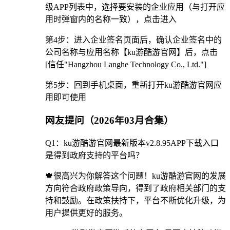
级APP列表中，选择要安装的企业应用（与打开应
用时弹窗内的名称一致），点击进入
第4步：进入企业签名页面后，确认企业签名中的
公司名称与应用名称【ku游酷游官网】后，点击
[信任"Hangzhou Langhe Technology Co., Ltd."]
第5步：回到手机桌面，重新打开ku游酷游官网应
用即可使用
网友提问（2026年03月合集）
Q1：ku游酷游官网最新版本v2.8.95APP下载入口
是得到政府支持的平台吗？
🍁很高兴为你解答这个问题！ku游酷游官网的发展
方向符合政府政策导向，得到了政府相关部门的支
持和鼓励。在政策扶持下，平台不断优化升级，为
用户提供更好的服务。