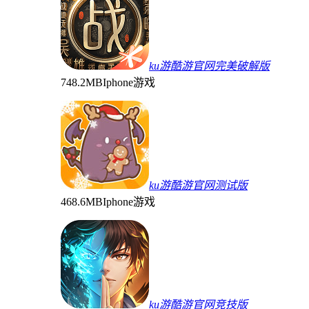
ku游酷游官网完美破解版
748.2MB
Iphone游戏
ku游酷游官网测试版
468.6MB
Iphone游戏
ku游酷游官网竞技版