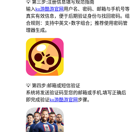
💡 第三步:注册信息填写规范指南
输入
ku游酷游官网
用户名、密码、邮箱与手机号等
真实有效信息，便于后期验证身份与找回密码。组
合规则：支持中英文+数字组合；推荐使用密码管
理器生成。
💡 第四步:邮箱或短信验证
系统将发送验证码至您的邮箱或手机,填写正确后
即完成验证
ku游酷游官网
步骤。