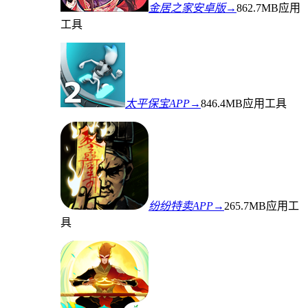
金居之家安卓版→
862.7MB
应用
工具
太平保宝APP→
846.4MB
应用工具
纷纷特卖APP→
265.7MB
应用工
具