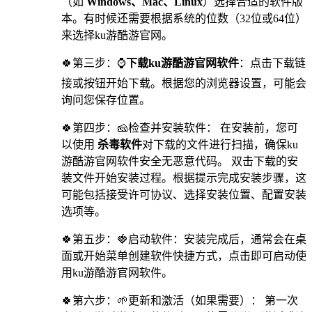
（如
Windows、Mac、Linux
）选择合适的软件版
本。有时候还需要根据系统的位数（32位或64位）
来选择ku游酷游官网。
🍀第三步：⌚️
下载ku游酷游官网软件
：点击下载链
接或按钮开始下载。根据您的浏览器设置，可能会
询问您保存位置。
🍀第四步：🧀检查并安装软件： 在安装前，您可
以使用
杀毒软件
对下载的文件进行扫描，确保ku
游酷游官网软件安全无恶意代码。 双击下载的安
装文件开始安装过程。根据提示完成安装步骤，这
可能包括接受许可协议、选择安装位置、配置安装
选项等。
🍀第五步：🍓启动软件：安装完成后，通常会在桌
面或开始菜单创建软件快捷方式，点击即可启动使
用ku游酷游官网软件。
🍀第六步：🌱更新和激活（如果需要）： 第一次