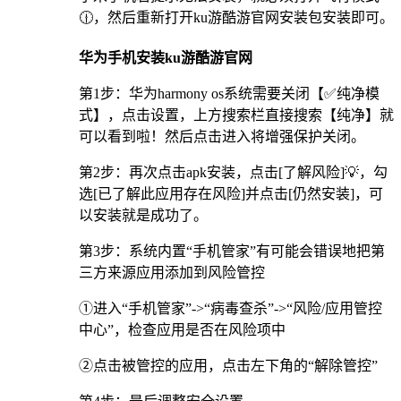
🕧，然后重新打开ku游酷游官网安装包安装即可。
华为手机安装ku游酷游官网
第1步：华为harmony os系统需要关闭【✅纯净模
式】，点击设置，上方搜索栏直接搜索【纯净】就
可以看到啦！然后点击进入将增强保护关闭。
第2步：再次点击apk安装，点击[了解风险]💡，勾
选[已了解此应用存在风险]并点击[仍然安装]，可
以安装就是成功了。
第3步：系统内置“手机管家”有可能会错误地把第
三方来源应用添加到风险管控
①进入“手机管家”->“病毒查杀”->“风险/应用管控
中心”，检查应用是否在风险项中
②点击被管控的应用，点击左下角的“解除管控”