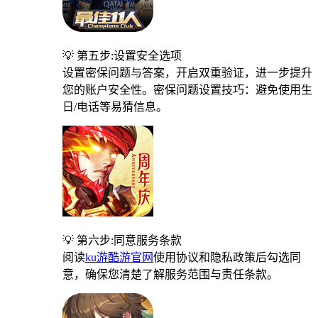
💡 第五步:设置安全选项
设置密保问题与答案，开启双重验证，进一步提升
您的账户安全性。密保问题设置技巧：避免使用生
日/电话等易猜信息。
💡 第六步:同意服务条款
阅读
ku游酷游官网
使用协议和隐私政策后勾选同
意，确保您清楚了解服务范围与责任条款。