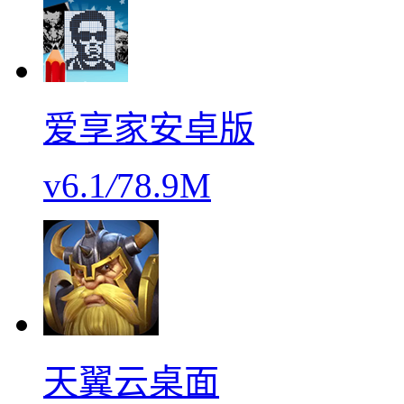
爱享家安卓版
v6.1
/
78.9M
天翼云桌面