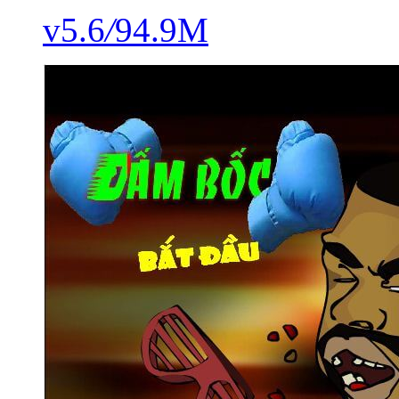
v5.6
/
94.9M