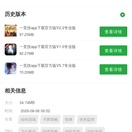
历史版本
一竞技app下载官方版V2.2专业版
查看详情
97.25MB
一竞技app下载官方版V1.0专业版
查看详情
82.27MB
一竞技app下载官方版V5.7专业版
查看详情
70.20MB
相关信息
大小
34.74MB
时间
2026-08-08 06:52
分类
动作游戏
卡牌策略
惊悚
休闲益智
TAG
飞行射击
经营策略
动作竞技
动作游戏