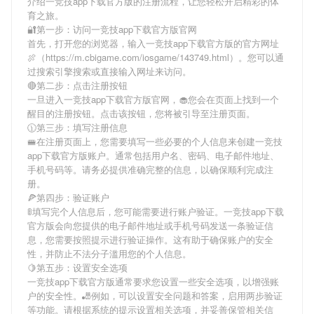
介绍
一竞技app下载官方版
的注册流程，让您轻松开启精彩的体
育之旅。
🔐第一步：访问一竞技app下载官方版官网
首先，打开您的浏览器，输入
一竞技app下载官方版
的官方网址
🍖（https://m.cbigame.com/iosgame/143749.html）。您可以通
过搜索引擎搜索或直接输入网址来访问。
🔴第二步：点击注册按钮
一旦进入
一竞技app下载官方版
官网，🧁您会在页面上找到一个
醒目的注册按钮。点击该按钮，您将被引导至注册页面。
🕦第三步：填写注册信息
🚝在注册页面上，您需要填写一些必要的个人信息来创建
一竞技
app下载官方版
账户。通常包括用户名、密码、电子邮件地址、
手机号码等。请务必提供准确完整的信息，以确保顺利完成注
册。
🍕第四步：验证账户
🚦填写完个人信息后，您可能需要进行账户验证。
一竞技app下载
官方版
会向您提供的电子邮件地址或手机号码发送一条验证信
息，您需要按照提示进行验证操作。这有助于确保账户的安全
性，并防止不法分子滥用您的个人信息。
🍋第五步：设置安全选项
一竞技app下载官方版
通常要求您设置一些安全选项，以增强账
户的安全性。🎳例如，可以设置安全问题和答案，启用两步验证
等功能。请根据系统的提示设置相关选项，并妥善保管相关信