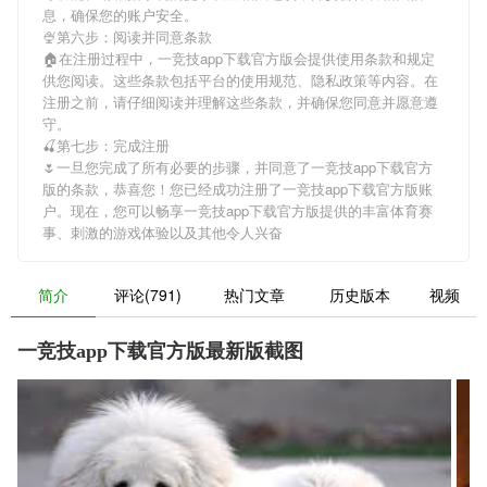
息，确保您的账户安全。
🍨第六步：阅读并同意条款
🏠在注册过程中，
一竞技app下载官方版
会提供使用条款和规定
供您阅读。这些条款包括平台的使用规范、隐私政策等内容。在
注册之前，请仔细阅读并理解这些条款，并确保您同意并愿意遵
守。
🍒第七步：完成注册
🌷一旦您完成了所有必要的步骤，并同意了
一竞技app下载官方
版
的条款，恭喜您！您已经成功注册了一竞技app下载官方版账
户。现在，您可以畅享
一竞技app下载官方版
提供的丰富体育赛
事、刺激的游戏体验以及其他令人兴奋
简介
评论(791)
热门文章
历史版本
视频
一竞技app下载官方版最新版截图