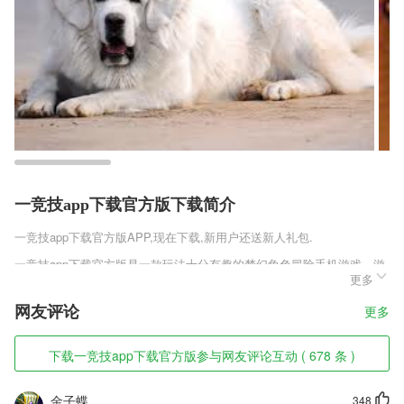
一竞技app下载官方版下载简介
一竞技app下载官方版
APP,现在下载,新用户还送新人礼包.
一竞技app下载官方版是一款玩法十分有趣的梦幻角色冒险手机游戏，游
更多
戏中有多种可爱的卡通人物等你来收集，童话般的梦幻世界让玩家沉浸其
中，丰富的PVP副本等你来挑战，换装、变身、据点战争等丰富有趣的
网友评论
更多
玩法等你来体验，完善的角色成长系统，还有多种游戏中的秘境等你来探
索，对这款梦幻卡修首发版预约v1.0.0.1游戏感兴趣的玩家千万不要错过!
快来趣趣手游网下载吧。
下载一竞技app下载官方版参与网友评论互动 ( 678 条 )
一竞技app下载官方版软件特色
金子蝶
348