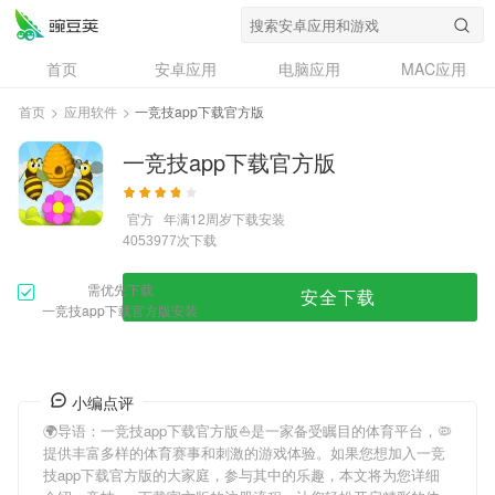
首页
安卓应用
电脑应用
MAC应用
资讯
专题
设计奖
创意应用
首页
>
应用软件
>
一竞技app下载官方版
问答
一竞技app下载官方版
官方
年满12周岁
下载安装
次下载
4053977
需优先下载
安全下载
一竞技app下载官方版安装
小编点评
🌍导语：
一竞技app下载官方版
⛵️是一家备受瞩目的体育平台，🦠
提供丰富多样的体育赛事和刺激的游戏体验。如果您想加入
一竞
技app下载官方版
的大家庭，参与其中的乐趣，本文将为您详细