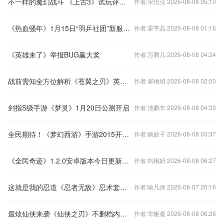
不一样的魔幻战斗 《上古3》试玩评测视频
作者:宋恒滢 2026-08-08 05:10
《热血骚年》1月15日“羽乒社团”新服开启公告
作者:霍亨晶 2026-08-08 01:16
《英雄来了》举报BUG赢大奖
作者:万腾儿 2026-08-08 04:24
战前需知全方位解析《苍翼之刃》英雄体系
作者:崔梅绍 2026-08-08 02:00
剑指S级手游《梦灵》1月20日公测开启
作者:池鹏华 2026-08-08 04:33
全民期待！《梦幻西游》手游2015开年巨献
作者:杨姣子 2026-08-08 03:37
《全民奇迹》1.2.0安卓版本今日更新公告
作者:刘枫妍 2026-08-08 06:27
这就是我的忍道《忍者无敌》忍术套装全解读
作者:喻凡保 2026-08-07 20:16
最炫仙侠来袭《仙侠之刃》不删档内测即将开启
作者:华娅凝 2026-08-08 06:26