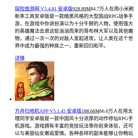
探险旅游网 V5.4.81 安卓版
928.89M
84.7万人在用
小米刷
新率工具安卓版是一款暗黑风格的大型国战RPG战争手
游，在游戏中你讲扮演以为十分牛掰的人物，使用强大
的英雄魔法击退这些汹汹而来的哥布林大军以及其他魔
物，通过一次一次的对敌人发起进攻，让人类在这个世
界中成为最强的种族之一，重新回归和平。
详情
方舟扫地机APP V5.1.45 安卓版
188.66M
66.6万人在用
太
理同学安卓版是一款中国风十分浓厚的动作修仙RPG手
机游戏。游戏拥有丰富的竞技玩法等你前来体验，还可
以与美丽仙女邂逅爱情。各种各样的副本能够让你畅玩