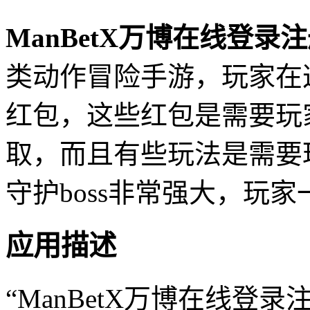
ManBetX万博在线登录
类动作冒险手游，玩家在
红包，这些红包是需要玩
取，而且有些玩法是需要
守护boss非常强大，玩
应用描述
“ManBetX万博在线登录