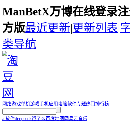
ManBetX万博在线登录
方版
最近更新
|
更新列表
|
类导航
网络游戏
单机游戏
手机应用
电脑软件
专题
热门排行榜
ai软件
deepseek
饿了么
百度地图
网易云音乐