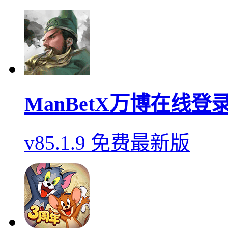
ManBetX万博在线
v85.1.9 免费最新版