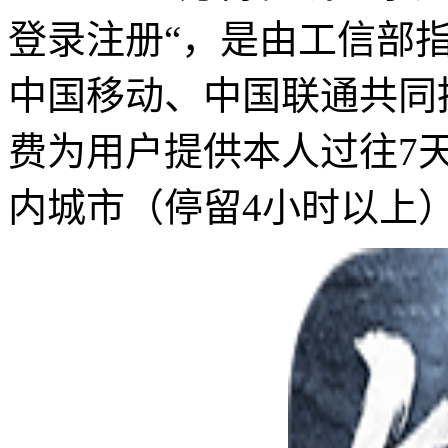
登录注册“，是由工信部
中国移动、中国联通共同
费为用户提供本人过往7
内城市（停留4小时以上