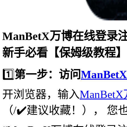
ManBetX万博在线登
新手必看【保姆级教程】
1️⃣
第一步：访问
ManBe
开浏览器，输入
ManBe
（/✔️建议收藏！）， 