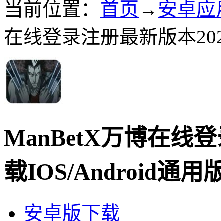
当前位置：
首页
→
安卓应
在线登录注册最新版本2026 
ManBetX万博在线登录
载IOS/Android通用
安卓版下载