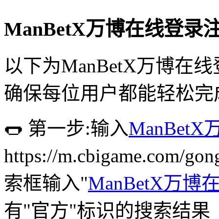
ManBetX万博在线登
以下为ManBetX万博在
确保每位用户都能轻松完
🌭 第一步:输入
ManBe
https://m.cbigame.com/
索框输入"
ManBetX万
有"官方"标识的搜索结果