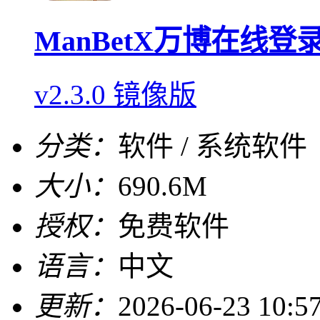
ManBetX万博在线
v2.3.0 镜像版
分类：
软件 / 系统软件
大小：
690.6M
授权：
免费软件
语言：
中文
更新：
2026-06-23 10:5