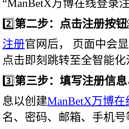
“ManBetX万博在线登录
2️⃣
第二步：点击注册按钮
注册
官网后， 页面中会
点击即刻跳转至全智能化
3️⃣
第三步：填写注册信息
息以创建
ManBetX万博
名、密码、邮箱、手机号