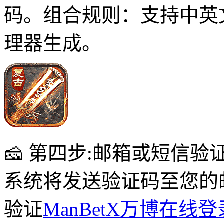
码。组合规则：支持中英
理器生成。
🧀 第四步:邮箱或短信验
系统将发送验证码至您的
验证
ManBetX万博在线