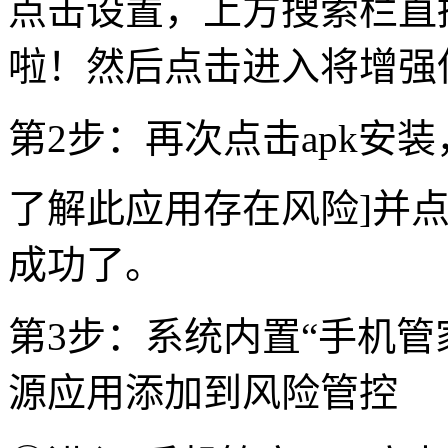
点击设置，上方搜索栏直
啦！然后点击进入将增强
第2步：再次点击apk安装
了解此应用存在风险]并点
成功了。
第3步：系统内置“手机管
源应用添加到风险管控