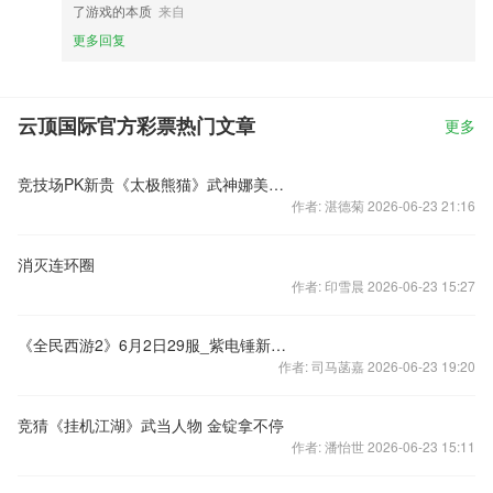
了游戏的本质
来自
更多回复
云顶国际官方彩票热门文章
更多
竞技场PK新贵《太极熊猫》武神娜美的完美杀戮
作者: 湛德菊 2026-06-23 21:16
消灭连环圈
作者: 印雪晨 2026-06-23 15:27
《全民西游2》6月2日29服_紫电锤新服开启
作者: 司马菡嘉 2026-06-23 19:20
竞猜《挂机江湖》武当人物 金锭拿不停
作者: 潘怡世 2026-06-23 15:11