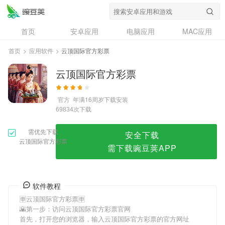
云顶国际官方彩票
首页
安卓应用
电脑应用
MAC应用
资讯
专题
设计奖
创意应用
首页
>
应用软件
>
云顶国际官方彩票
问答
云顶国际官方彩票
官方
年满16周岁
下载安装
次下载
69834
需优先下载
安全下载
云顶国际官方彩票
需下载豌豆荚APP
软件教程
🈸云顶国际官方彩票🈸
🌇第一步：访问云顶国际官方彩票官网
首先，打开您的浏览器，输入云顶国际官方彩票的官方网址