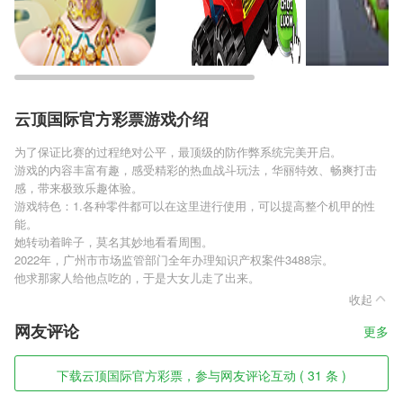
云顶国际官方彩票游戏介绍
为了保证比赛的过程绝对公平，最顶级的防作弊系统完美开启。
游戏的内容丰富有趣，感受精彩的热血战斗玩法，华丽特效、畅爽打击
感，带来极致乐趣体验。
游戏特色：1.各种零件都可以在这里进行使用，可以提高整个机甲的性
能。
她转动着眸子，莫名其妙地看看周围。
2022年，广州市市场监管部门全年办理知识产权案件3488宗。
他求那家人给他点吃的，于是大女儿走了出来。
收起
网友评论
更多
下载云顶国际官方彩票，参与网友评论互动 ( 31 条 )