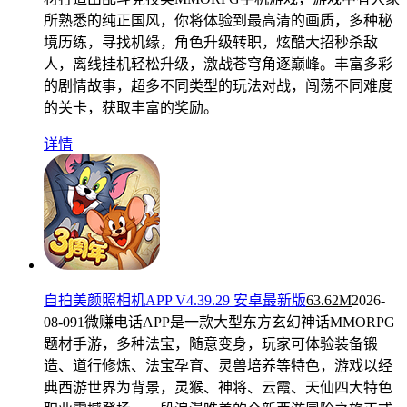
所熟悉的纯正国风，你将体验到最高清的画质，多种秘
境历练，寻找机缘，角色升级转职，炫酷大招秒杀敌
人，离线挂机轻松升级，激战苍穹角逐巅峰。丰富多彩
的剧情故事，超多不同类型的玩法对战，闯荡不同难度
的关卡，获取丰富的奖励。
详情
自拍美颜照相机APP V4.39.29 安卓最新版
63.62M
2026-
08-09
1微赚电话APP是一款大型东方玄幻神话MMORPG
题材手游，多种法宝，随意变身，玩家可体验装备锻
造、道行修炼、法宝孕育、灵兽培养等特色，游戏以经
典西游世界为背景，灵猴、神将、云霞、天仙四大特色