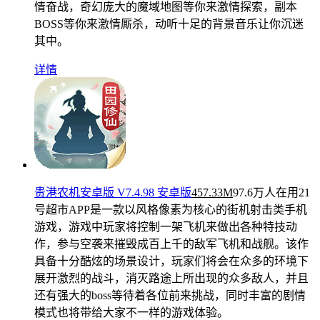
情奋战，奇幻庞大的魔域地图等你来激情探索，副本
BOSS等你来激情厮杀，动听十足的背景音乐让你沉迷
其中。
详情
贵港农机安卓版 V7.4.98 安卓版
457.33M
97.6万人在用
21
号超市APP是一款以风格像素为核心的街机射击类手机
游戏，游戏中玩家将控制一架飞机来做出各种特技动
作，参与空袭来摧毁成百上千的敌军飞机和战舰。该作
具备十分酷炫的场景设计，玩家们将会在众多的环境下
展开激烈的战斗，消灭路途上所出现的众多敌人，并且
还有强大的boss等待着各位前来挑战，同时丰富的剧情
模式也将带给大家不一样的游戏体验。