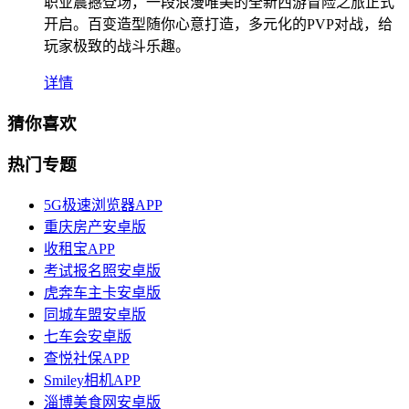
职业震撼登场，一段浪漫唯美的全新西游冒险之旅正式
开启。百变造型随你心意打造，多元化的PVP对战，给
玩家极致的战斗乐趣。
详情
猜你喜欢
热门专题
5G极速浏览器APP
重庆房产安卓版
收租宝APP
考试报名照安卓版
虎奔车主卡安卓版
同城车盟安卓版
七车会安卓版
查悦社保APP
Smiley相机APP
淄博美食网安卓版