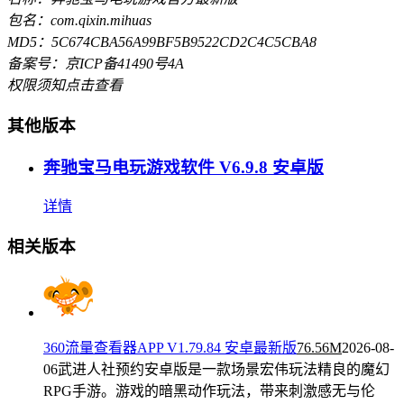
包名：com.qixin.mihuas
MD5：5C674CBA56A99BF5B9522CD2C4C5CBA8
备案号：京ICP备41490号4A
权限须知
点击查看
其他版本
奔驰宝马电玩游戏软件 V6.9.8 安卓版
详情
相关版本
360流量查看器APP V1.79.84 安卓最新版
76.56M
2026-08-
06
武进人社预约安卓版是一款场景宏伟玩法精良的魔幻
RPG手游。游戏的暗黑动作玩法，带来刺激感无与伦