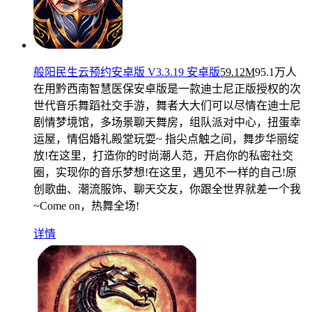
般阳民生云预约安卓版 V3.3.19 安卓版
59.12M
95.1万人
在用
黔西南智慧医保安卓版是一款迪士尼正版授权的次
世代音乐舞蹈社交手游，舞者大大们可以尽情在迪士尼
剧情梦境馆，多场景聊天舞房，组队派对中心，扭蛋幸
运屋，情侣婚礼殿堂玩耍~ 指尖点触之间，舞步华丽绽
放!在这里，打造你的时尚潮人范，开启你的私密社交
圈，实现你的音乐梦想!在这里，遇见不一样的自己!原
创歌曲、潮流服饰、聊天交友，你跟全世界就差一个我
~Come on，热舞全场!
详情