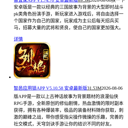
善宜家APP V1.74.70 安卓最新版
89.5M
2026-08-06
扶一下
安卓版是一款以经典的三国故事为背景的大型即时战斗
pk类角色扮演手游，新玩家进入游戏后，将自由选择一
个国家作为自己的国家，玩家成为主公后每天招兵买
马，招募大量的武将和贤良，使自己的国家更加强大。
详情
智邑应用锁APP V5.10.58 安卓最新版
31.53M
2026-08-06
版APP是一款以上古神话故事为背景题材的浪漫仙侠
RPG手游，全新原创的修仙剧情，热血激情的限时副本
获得，拥有各种爆装率，极品的装备材料随你获取，刺
激的巅峰之战，带你感受指尖操作微燥的乐趣，完善的
社交模式，天穹剑诀手游让你的结识不同的好友。