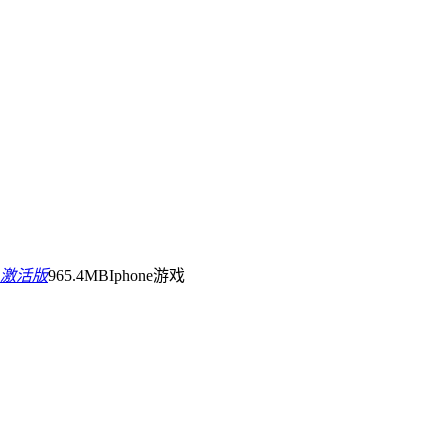
激活版
965.4MB
Iphone游戏