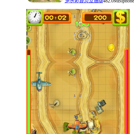
多乐彩首页互通版
482.0MB
Ipho