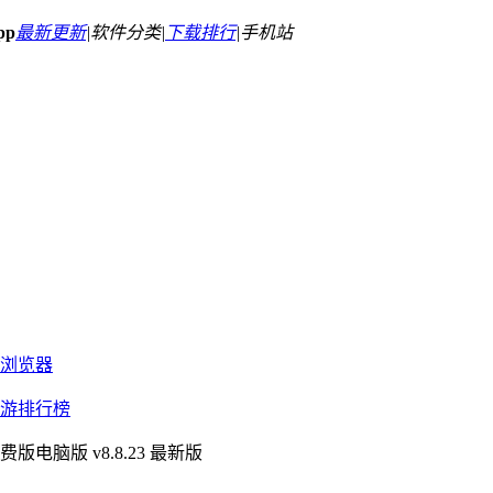
pp
最新更新
|
软件分类|
下载排行
|
手机站
浏览器
游排行榜
版电脑版 v8.8.23 最新版