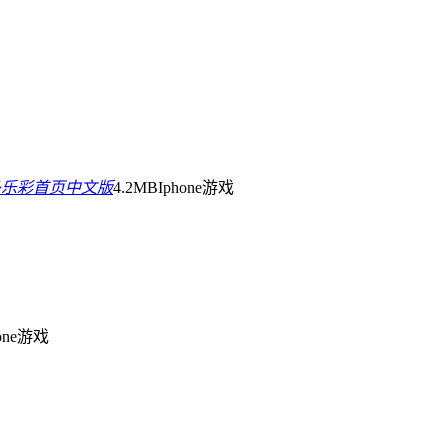
多乐彩首页中文版
4.2MB
Iphone游戏
hone游戏