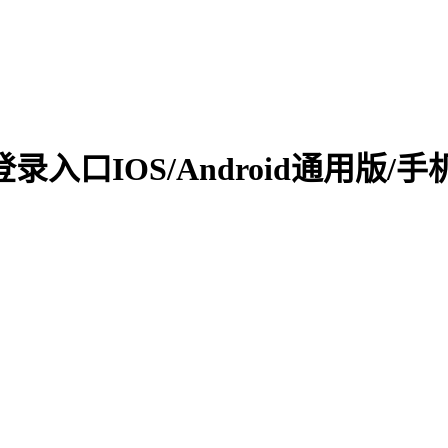
入口IOS/Android通用版/手机