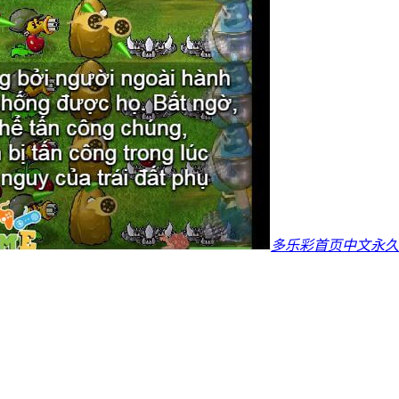
多乐彩首页中文永久