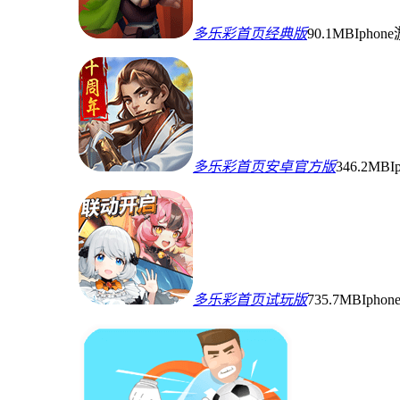
多乐彩首页经典版
90.1MB
Iphon
多乐彩首页安卓官方版
346.2MB
I
多乐彩首页试玩版
735.7MB
Ipho