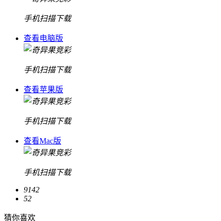
手机扫描下载
查看电脑版
手机扫描下载
查看苹果版
手机扫描下载
查看Mac版
手机扫描下载
9142
52
猜你喜欢