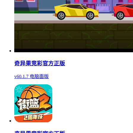
奇异果竞彩官方正版
v60.1.7 电脑面版