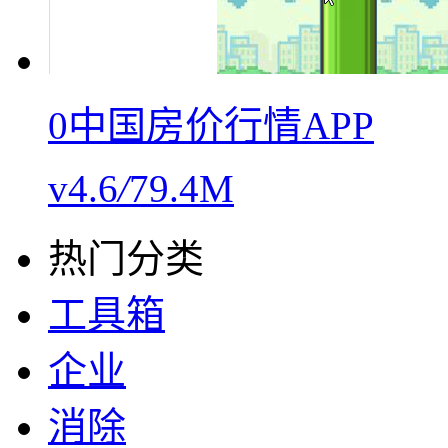
0中国房价行情APP
v4.6
/
79.4M
热门分类
工具箱
企业
消除