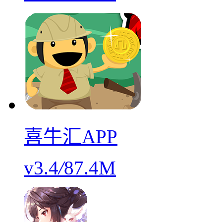
喜牛汇APP
v3.4
/
87.4M