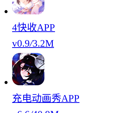
4快收APP
v0.9
/
3.2M
充电动画秀APP