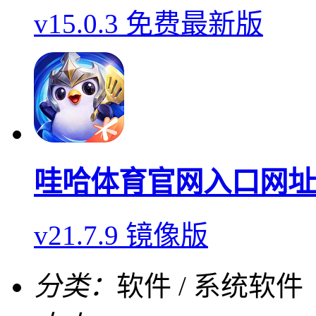
v15.0.3 免费最新版
哇哈体育官网入口网址
v21.7.9 镜像版
分类：
软件 / 系统软件