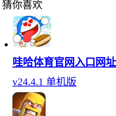
猜你喜欢
哇哈体育官网入口网址
v24.4.1 单机版