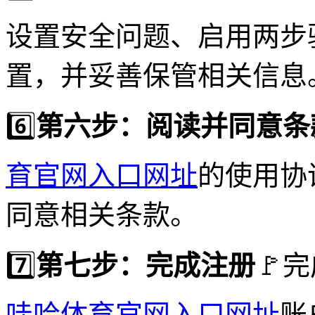
设置安全问题、启用两步
置，并妥善保管相关信息
6️⃣
第六步：阅读并同意条
育官网入口网址
的使用协
同意相关条款。
7️⃣
第七步：完成注册
🚩
哇哈体育官网入口网址
账