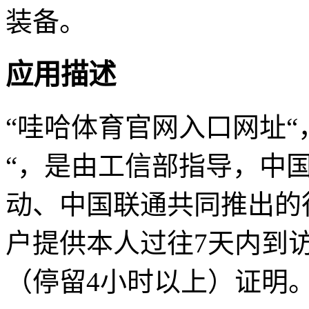
装备。
应用描述
“哇哈体育官网入口网址“
“，是由工信部指导，中
动、中国联通共同推出的
户提供本人过往7天内到
（停留4小时以上）证明