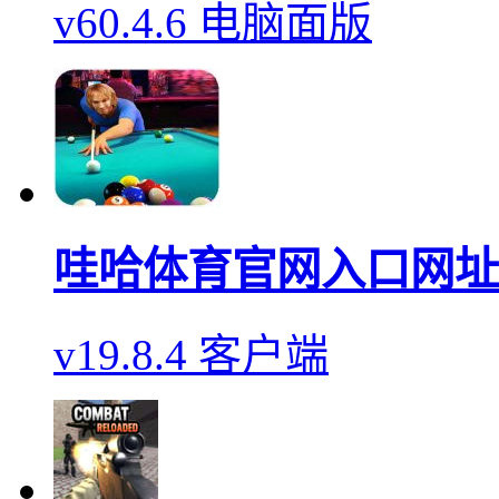
v60.4.6 电脑面版
哇哈体育官网入口网址
v19.8.4 客户端