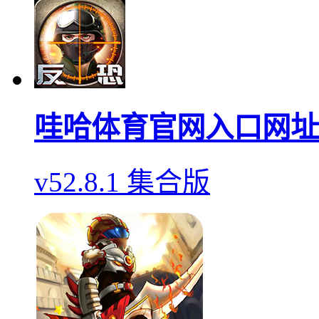
哇哈体育官网入口网址
v52.8.1 集合版