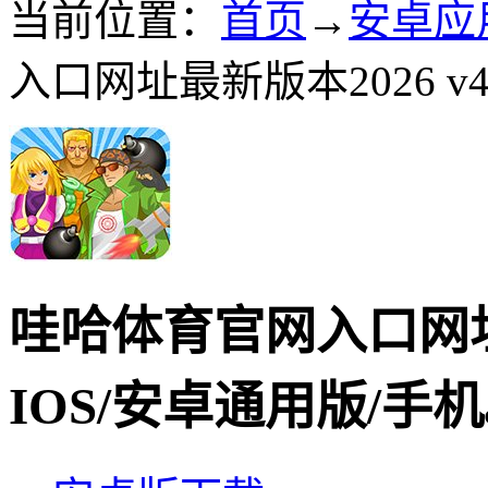
当前位置：
首页
→
安卓应
入口网址最新版本2026 v4
哇哈体育官网入口网址
IOS/安卓通用版/手机