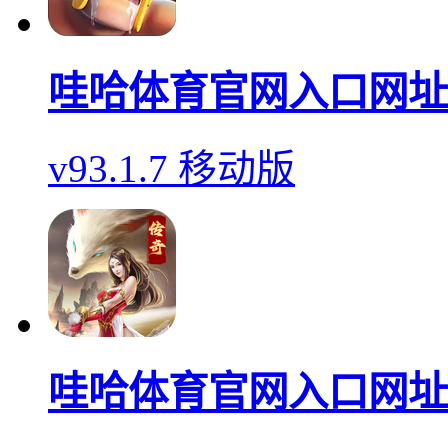
哇哈体育官网入口网址
v93.1.7 移动版
哇哈体育官网入口网址