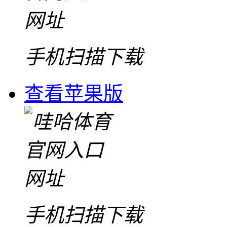
手机扫描下载
查看苹果版
手机扫描下载