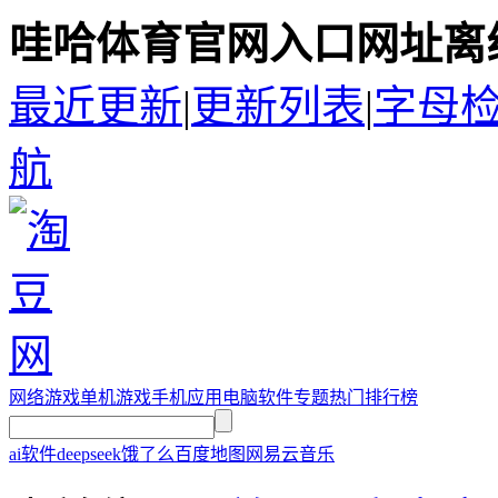
哇哈体育官网入口网址离线
最近更新
|
更新列表
|
字母
航
网络游戏
单机游戏
手机应用
电脑软件
专题
热门排行榜
ai软件
deepseek
饿了么
百度地图
网易云音乐