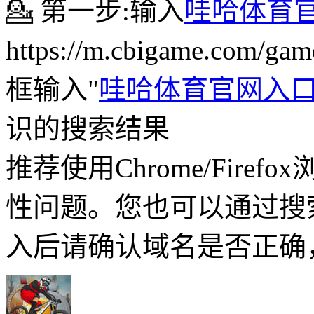
💁 第一步:输入
哇哈体育
https://m.cbigame.com
框输入"
哇哈体育官网入
识的搜索结果
推荐使用Chrome/Fire
性问题。您也可以通过搜
入后请确认域名是否正确