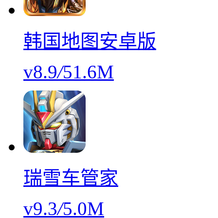
韩国地图安卓版
v8.9
/
51.6M
瑞雪车管家
v9.3
/
5.0M