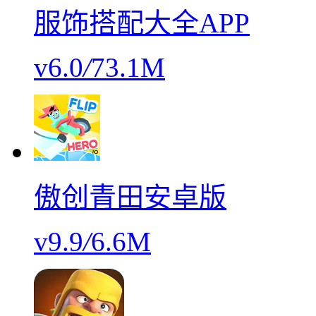
服饰搭配大全APP
v6.0
/
73.1M
傲创青田安卓版
v9.9
/
6.6M