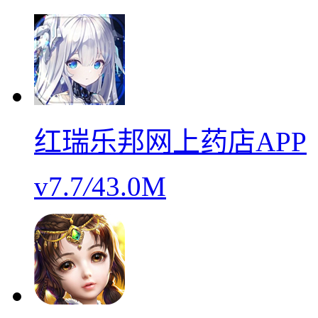
红瑞乐邦网上药店APP
v7.7
/
43.0M