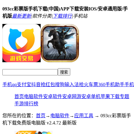
093cc彩票版手机下载(中国)APP下载安装IOS/安卓通用版/手
机版
最新更新
|
软件分类|
下载排行
|
手机站
手机qq
支付宝
抖音
抢红包
搜狗输入法
抢火车票
360手机助手
手机
首页
电脑软件
安卓软件
安卓网游
安卓单机
苹果下载
专题
手游排行榜
您所在的位置：
首页
→
电脑软件
→
应用工具
→ 093cc彩票版手
机下载免费版电脑版 v2.4.72 最新版