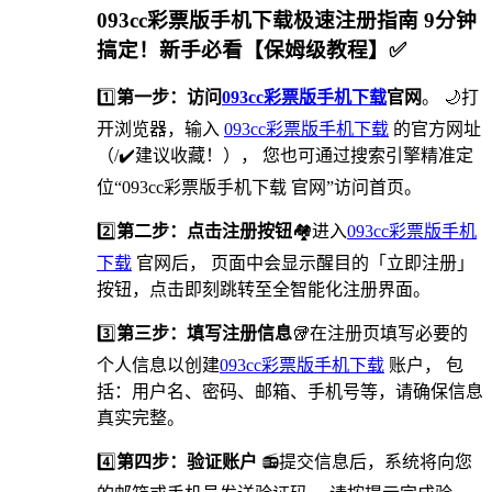
093cc彩票版手机下载极速注册指南 9分钟
搞定！新手必看【保姆级教程】✅
1️⃣
第一步：访问
093cc彩票版手机下载
官网
。 🌙打
开浏览器，输入
093cc彩票版手机下载
的官方网址
（/✔️建议收藏！）， 您也可通过搜索引擎精准定
位“093cc彩票版手机下载 官网”访问首页。
2️⃣
第二步：点击注册按钮
🏘进入
093cc彩票版手机
下载
官网后， 页面中会显示醒目的「立即注册」
按钮，点击即刻跳转至全智能化注册界面。
3️⃣
第三步：填写注册信息
🥡在注册页填写必要的
个人信息以创建
093cc彩票版手机下载
账户， 包
括：用户名、密码、邮箱、手机号等，请确保信息
真实完整。
4️⃣
第四步：验证账户
📻提交信息后，系统将向您