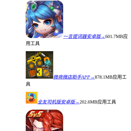
一言提词器安卓版→
601.7MB
应
用工具
微商微店助手APP→
878.1MB
应用工
具
全友司机版安卓版→
202.6MB
应用工具