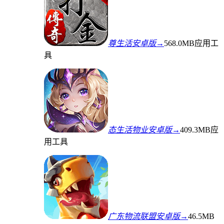
尊生活安卓版→
568.0MB
应用工
具
态生活物业安卓版→
409.3MB
应
用工具
广东物流联盟安卓版→
46.5MB