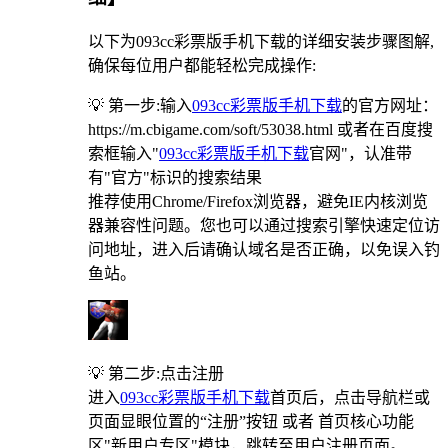
以下为093cc彩票版手机下载的详细安装步骤图解,
确保每位用户都能轻松完成操作:
💡 第一步:输入
093cc彩票版手机下载
的官方网址：
https://m.cbigame.com/soft/53038.html 或者在百度搜
索框输入"
093cc彩票版手机下载
官网"，认准带
有"官方"标识的搜索结果
推荐使用Chrome/Firefox浏览器，避免IE内核浏览
器兼容性问题。您也可以通过搜索引擎快速定位访
问地址，进入后请确认域名是否正确，以免误入钓
鱼站。
💡 第二步:点击注册
进入
093cc彩票版手机下载
首页后，点击导航栏或
页面显眼位置的“注册”按钮 或者 首页核心功能
区"新用户专区"模块，跳转至用户注册页面。