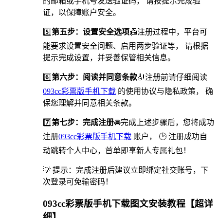
的邮箱或手机号发送验证码， 请按提示完成验
证，以保障账户安全。
5️⃣
第五步：设置安全选项
📠️注册过程中，平台可
能要求设置安全问题、启用两步验证等， 请根据
提示完成设置，并妥善保管相关信息。
6️⃣
第六步：阅读并同意条款
🎻注册前请仔细阅读
093cc彩票版手机下载
的使用协议与隐私政策， 确
保您理解并同意相关条款。
7️⃣
第七步：完成注册
🚘完成上述步骤后，您将成功
注册
093cc彩票版手机下载
账户， 🕑 注册成功自
动跳转个人中心，首单即享新人专属礼包！
💡 提示：完成注册后建议立即绑定社交账号，下
次登录可免输密码！
093cc彩票版手机下载图文安装教程【超详
细】