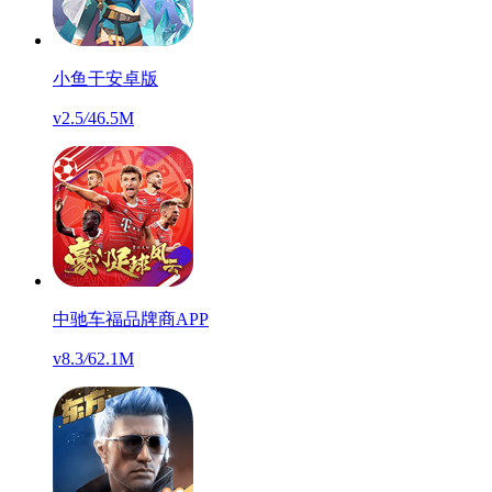
小鱼干安卓版
v2.5
/
46.5M
中驰车福品牌商APP
v8.3
/
62.1M