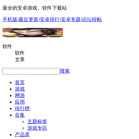
最全的安卓游戏、软件下载站
手机版
|
最近更新
|
安卓排行
|
安卓专题
|
论坛转帖
软件
软件
文章
搜索
首页
游戏
网游
应用
排行榜
合集
主题标签
游戏专区
产品库