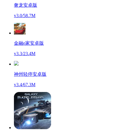
奢龙安卓版
v3.0
/
58.7M
金融e家安卓版
v3.3
/
23.4M
神州轻停安卓版
v3.4
/
67.3M