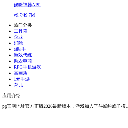
妈咪神器APP
v9.7
/
49.7M
热门分类
工具箱
企业
消除
ai助手
游戏代练
助农电商
RPG手机游戏
高画质
1元手游
育儿
应用介绍
pg官网地址官方正版2026最新版本，游戏加入了斗蜈蚣蝎子