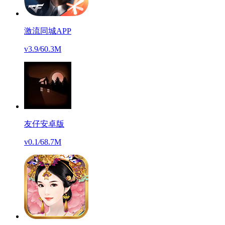
激流同城APP
v3.9
/
60.3M
友仔安卓版
v0.1
/
68.7M