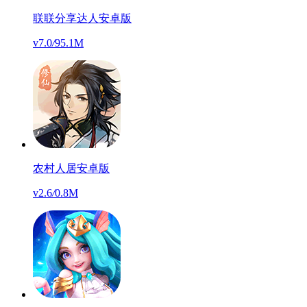
联联分享达人安卓版
v7.0
/
95.1M
农村人居安卓版
v2.6
/
0.8M